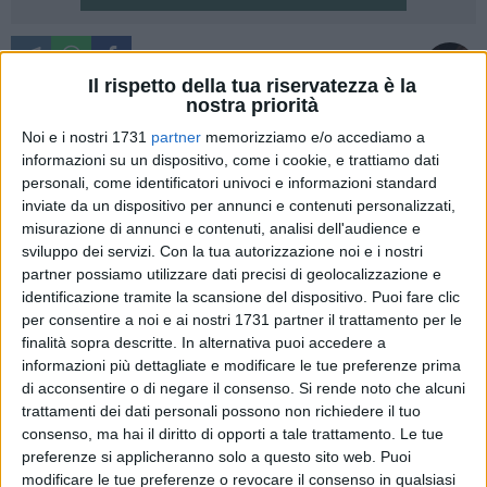
A cura di
VITTORIA SCASCIAMACCHIA
Il rispetto della tua riservatezza è la
nostra priorità
Terminati i lavori all'incrocio del Pino. A partire da domani, 9
Noi e i nostri 1731
partner
memorizziamo e/o accediamo a
Settembre 2014, alle ore 9 prenderanno il via le nuove norme
informazioni su un dispositivo, come i cookie, e trattiamo dati
in materia di mobilità della zona di riferimento.
personali, come identificatori univoci e informazioni standard
inviate da un dispositivo per annunci e contenuti personalizzati,
Al fine di migliorare la circolazione sulle principali strade che
misurazione di annunci e contenuti, analisi dell'audience e
sviluppo dei servizi.
Con la tua autorizzazione noi e i nostri
gravitano intorno a quest'area anche in vista dell'avvio
partner possiamo utilizzare dati precisi di geolocalizzazione e
dell'anno scolastico, l'amministrazione comunale ha
identificazione tramite la scansione del dispositivo. Puoi fare clic
predisposto un'ordinanza che apporta alcune modifiche alle
per consentire a noi e ai nostri 1731 partner il trattamento per le
norme finora utilizzate. Lo rendono noto l'assessore ai
finalità sopra descritte. In alternativa puoi accedere a
Lavori pubblici, Nicola Trombetta e l'assessore alla mobilità,
informazioni più dettagliate e modificare le tue preferenze prima
Jenny Visceglia.
di acconsentire o di negare il consenso.
Si rende noto che alcuni
trattamenti dei dati personali possono non richiedere il tuo
consenso, ma hai il diritto di opporti a tale trattamento. Le tue
L'ordinanza prevede l'istituzione del senso di marcia rotatorio
preferenze si applicheranno solo a questo sito web. Puoi
in corrispondenza della confluenza di Via A. Moro, viale delle
modificare le tue preferenze o revocare il consenso in qualsiasi