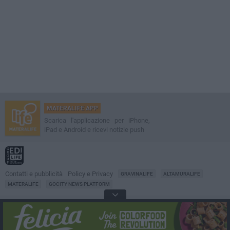
MATERALIFE APP
Scarica l'applicazione per iPhone,
iPad e Android e ricevi notizie push
Contatti e pubblicità
Policy e Privacy
GRAVINALIFE
ALTAMURALIFE
MATERALIFE
GOCITY NEWS PLATFORM
Notizie da
Matera
Direttore
Francesco Dipalo
© 2001-2026 Edilife. Tutti i diritti riservati. Nessuna parte di questo sito può
essere riprodotta senza il permesso scritto dell'editore. Tecnologia: GoCity