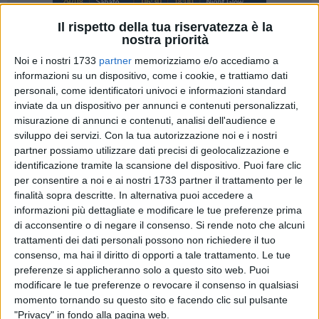
Il rispetto della tua riservatezza è la
nostra priorità
11
Noi e i nostri 1733
partner
memorizziamo e/o accediamo a
informazioni su un dispositivo, come i cookie, e trattiamo dati
A Matera due ragazzi sono stati denunciati dai carabinieri
personali, come identificatori univoci e informazioni standard
per furto con destrezza dopo aver scippato la borsa ad una
inviate da un dispositivo per annunci e contenuti personalizzati,
donna del posto, in una via del centro. Mentre la donna
misurazione di annunci e contenuti, analisi dell'audience e
passeggiava, i due si sono avvicinati e hanno preso la borsa
sviluppo dei servizi.
Con la tua autorizzazione noi e i nostri
dalle sua mani.
partner possiamo utilizzare dati precisi di geolocalizzazione e
identificazione tramite la scansione del dispositivo. Puoi fare clic
per consentire a noi e ai nostri 1733 partner il trattamento per le
La vittima del furto ha urlato attirando l'attenzione di un
finalità sopra descritte. In alternativa puoi accedere a
carabiniere in borghese, in servizio nella compagnia di
informazioni più dettagliate e modificare le tue preferenze prima
Matera dell'Arma, che ha inseguito i due giovani mentre
di acconsentire o di negare il consenso.
Si rende noto che alcuni
tentavano di dileguarsi nelle stradine circostanti. Il
trattamenti dei dati personali possono non richiedere il tuo
carabiniere li ha raggiunti e bloccati. Nel frattempo sono
consenso, ma hai il diritto di opporti a tale trattamento. Le tue
arrivati anche i colleghi del nucleo operativo e radiomobile
preferenze si applicheranno solo a questo sito web. Puoi
che hanno identificato i due responsabili, accompagnandoli
modificare le tue preferenze o revocare il consenso in qualsiasi
momento tornando su questo sito e facendo clic sul pulsante
negli uffici del comando provinciale per le formalità di rito.
"Privacy" in fondo alla pagina web.