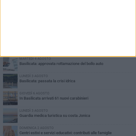
PIÙ LETTI QUESTA SETTIMANA
MARTEDÌ 4 AGOSTO
Basilicata: approvata rottamazione del bollo auto
LUNEDÌ 3 AGOSTO
Basilicata: passata la crisi idrica
GIOVEDÌ 6 AGOSTO
In Basilicata arrivati 61 nuovi carabinieri
LUNEDÌ 3 AGOSTO
Guardia medica turistica su costa Jonica
DOMENICA 2 AGOSTO
Centri estivi e servizi educativi: contributi alle famiglie