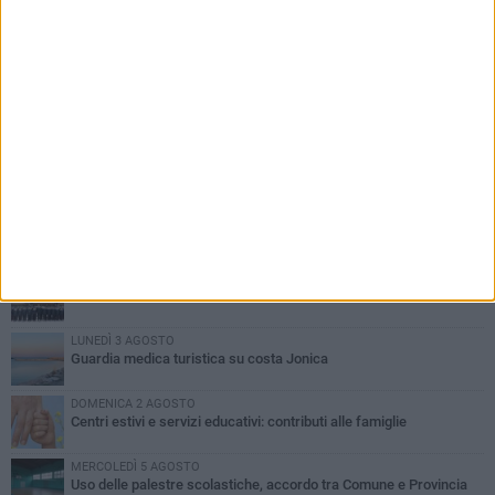
PIÙ LETTI QUESTA SETTIMANA
MARTEDÌ 4 AGOSTO
Basilicata: approvata rottamazione del bollo auto
LUNEDÌ 3 AGOSTO
Basilicata: passata la crisi idrica
GIOVEDÌ 6 AGOSTO
In Basilicata arrivati 61 nuovi carabinieri
LUNEDÌ 3 AGOSTO
Guardia medica turistica su costa Jonica
DOMENICA 2 AGOSTO
Centri estivi e servizi educativi: contributi alle famiglie
MERCOLEDÌ 5 AGOSTO
Uso delle palestre scolastiche, accordo tra Comune e Provincia