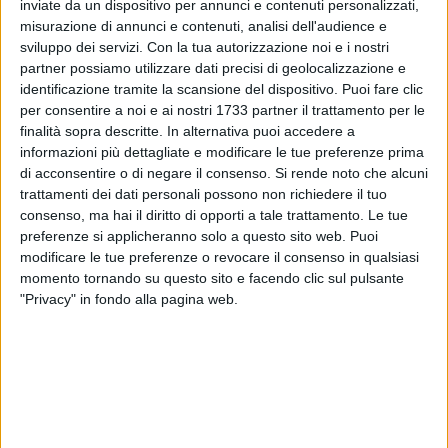
inviate da un dispositivo per annunci e contenuti personalizzati,
A cura di
misurazione di annunci e contenuti, analisi dell'audience e
VITTORIA SCASCIAMACCHIA
sviluppo dei servizi.
Con la tua autorizzazione noi e i nostri
partner possiamo utilizzare dati precisi di geolocalizzazione e
Pubblicato l'elenco degli scrutatori nominati per le elezioni
identificazione tramite la scansione del dispositivo. Puoi fare clic
europee del prossimo 25 Maggio, a seguito del sorteggio
per consentire a noi e ai nostri 1733 partner il trattamento per le
finalità sopra descritte. In alternativa puoi accedere a
effettuato lo scorso 3 Maggio.
informazioni più dettagliate e modificare le tue preferenze prima
In allegato tutti i nomi dei sorteggiati effettivi suddivisi per
di acconsentire o di negare il consenso.
Si rende noto che alcuni
sezione.
trattamenti dei dati personali possono non richiedere il tuo
consenso, ma hai il diritto di opporti a tale trattamento. Le tue
248 scrutatori effettivi e 248 scrutatori supplenti che
preferenze si applicheranno solo a questo sito web. Puoi
andranno a lavorare nelle 62 sezioni elettorali della città.
modificare le tue preferenze o revocare il consenso in qualsiasi
Gli uffici comunali provvederanno a notificare agli interessati
momento tornando su questo sito e facendo clic sul pulsante
"Privacy" in fondo alla pagina web.
l'avvenuto sorteggio.
Per consultare l'elenco degli scrutatori supplenti, invece, è
possibile recarsi presso l'ufficio elettorale, al primo piano del
Palazzo di Città.
Si attendono ora i nomi dei Presidenti di sezione la cui
nomina è riservata all'Ufficio Elettorale del Tribunale di