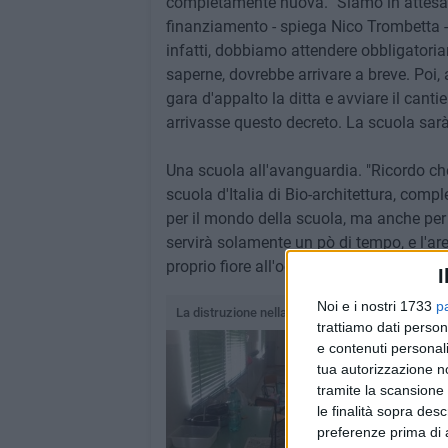
completamente nuova. "Siamo in attesa de
finanziamento - spiega Nico Trombetta - 
infatti, dobbiamo attendere obbligatori
saperne, dovrebbe arrivare a breve. Poi,
gara d'appalto la ditta e avviare il canti
arrivasse questo decreto. La scuola sarà
Una scuola all'avanguardia. "Ricordo ch
scuola d'Italia di Bio-architettura, com
per il mondo della scuola, ma anche per 
servirà solamente un pò di tempo, e l'ar
proprio fiore all'occhiello della città, ma 
I
Noi e i nostri 1733
p
La distruzione nella scuola di via Bramante
trattiamo dati person
e contenuti personali
tua autorizzazione no
tramite la scansione 
le finalità sopra des
preferenze prima di 