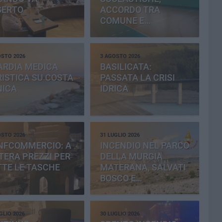
SERTO
ACCORDO TRA
COMUNE E
PROVINCIA
OSTO 2026
3 AGOSTO 2026
ARDIA MEDICA
BASILICATA:
ISTICA SU COSTA
PASSATA LA CRISI
NICA
IDRICA
OSTO 2026
31 LUGLIO 2026
NFCOMMERCIO: A
INCENDIO NEL PARCO
ERA PREZZI PER
DELLA MURGIA
TE LE TASCHE
MATERANA, SALVATI
BOSCO E
CEMENTERIA
GLIO 2026
30 LUGLIO 2026