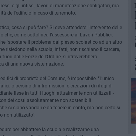
ressi e gli infissi, lavori di manutenzione obbligatori, ma
tà dell'edificio in caso di terremoto.
ca, cosa si può fare? Si deve attendere l'intervento delle
io che, come sottolinea l'assessore ai Lavori Pubblici,
he "spostare il problema dal plesso scolastico ad un altro
he risiedono nella scuola, infatti, non rischiano il carcere,
i fuori dalle Forze dell'Ordine, si ritroverebbero
erca di una nuova sistemazione.
i edifici di proprietà del Comune, è impossibile. "L'unico
lici, o persino di intromissioni e creazioni di rifugi di
nie fisse in tutti i luoghi attualmente non utilizzati -
 con dei costi assolutamente non sostenibili
che ci siano vandali è da tenere in conto, ma non certo si
 non utilizzato".
edure per abbattere la scuola e realizzarne una