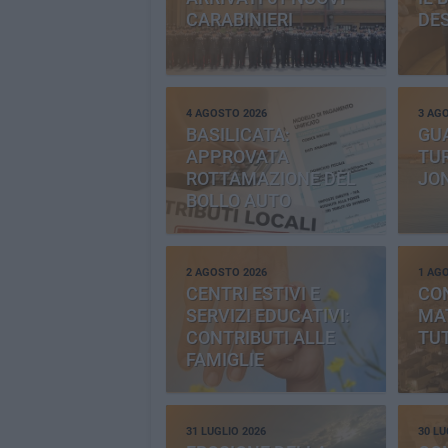
CARABINIERI
DE
4 AGOSTO 2026
3 AG
BASILICATA:
GU
APPROVATA
TUR
ROTTAMAZIONE DEL
JO
BOLLO AUTO
2 AGOSTO 2026
1 AG
CENTRI ESTIVI E
CO
SERVIZI EDUCATIVI:
MAT
CONTRIBUTI ALLE
TUT
FAMIGLIE
31 LUGLIO 2026
30 LU