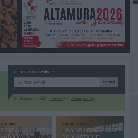
Iscriviti alla Newsletter
Iscriviti
Iscrivendoti accetti i
termini
e la
privacy policy
OSTO 2026
5 AGOSTO 2026
RTENZA CALLMAT,
USO DELLE PALESTRE
BANDO VA
SCOLASTICHE,