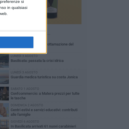
 preferenze si
nso in qualsiasi
 web.
Ù LETTI QUESTA SETTIMANA
MARTEDÌ 4 AGOSTO
Basilicata: approvata rottamazione del
bollo auto
LUNEDÌ 3 AGOSTO
Basilicata: passata la crisi idrica
LUNEDÌ 3 AGOSTO
Guardia medica turistica su costa Jonica
SABATO 1 AGOSTO
Confcommercio: a Matera prezzi per tutte
le tasche
DOMENICA 2 AGOSTO
Centri estivi e servizi educativi: contributi
alle famiglie
GIOVEDÌ 6 AGOSTO
In Basilicata arrivati 61 nuovi carabinieri