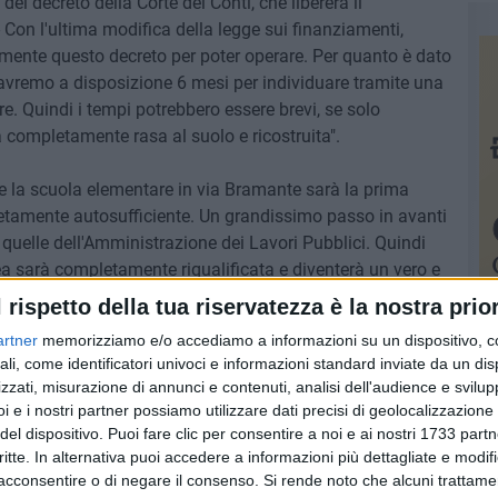
l decreto della Corte dei Conti, che libererà il
Con l'ultima modifica della legge sui finanziamenti,
amente questo decreto per poter operare. Per quanto è dato
 avremo a disposizione 6 mesi per individuare tramite una
ere. Quindi i tempi potrebbero essere brevi, se solo
 completamente rasa al suolo e ricostruita".
e la scuola elementare in via Bramante sarà la prima
pletamente autosufficiente. Un grandissimo passo in avanti
quelle dell'Amministrazione dei Lavori Pubblici. Quindi
ea sarà completamente riqualificata e diventerà un vero e
anche di tutta Italia".
l rispetto della tua riservatezza è la nostra prior
artner
memorizziamo e/o accediamo a informazioni su un dispositivo, c
12 FOTO
ali, come identificatori univoci e informazioni standard inviate da un di
zzati, misurazione di annunci e contenuti, analisi dell'audience e svilupp
i e i nostri partner possiamo utilizzare dati precisi di geolocalizzazione 
del dispositivo. Puoi fare clic per consentire a noi e ai nostri 1733 partn
critte. In alternativa puoi accedere a informazioni più dettagliate e modif
acconsentire o di negare il consenso.
Si rende noto che alcuni trattamen