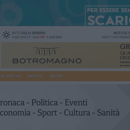
31
°C
CIELO SERENO
NOTIZIE
34°
OGGI MIN
23°
MAX
A
MATERA
DIRETTORE
FRANC
RUBRICHE
IREPORT
METEO