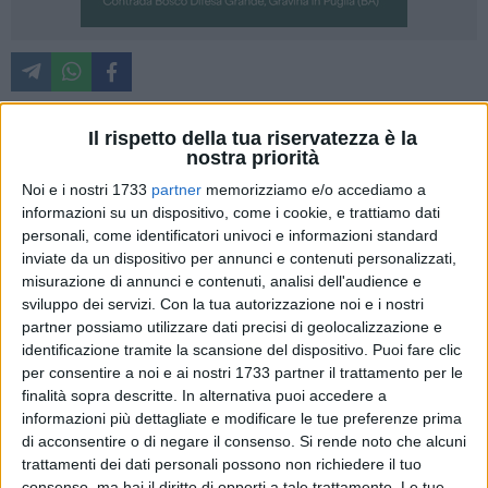
Con le accuse di violazioni edilizie e urbanistiche e di falso
Il rispetto della tua riservatezza è la
ideologico, sei persone sono indagate in un'inchiesta della
nostra priorità
Procura di Matera che ha portato al sequestro preventivo di
Noi e i nostri 1733
partner
memorizziamo e/o accediamo a
un complesso edilizio in fase di costruzione a Matera, in
informazioni su un dispositivo, come i cookie, e trattiamo dati
piazza Michele Bianco.
personali, come identificatori univoci e informazioni standard
inviate da un dispositivo per annunci e contenuti personalizzati,
Il provvedimento emesso dal gip del Tribunale locale, su
misurazione di annunci e contenuti, analisi dell'audience e
richiesta della Procura, è stato eseguito dai militari della
sviluppo dei servizi.
Con la tua autorizzazione noi e i nostri
Guardia di finanza (nucleo di polizia economico-finanziaria).
partner possiamo utilizzare dati precisi di geolocalizzazione e
Secondo l'accusa, l'intervento edilizio sarebbe stato
identificazione tramite la scansione del dispositivo. Puoi fare clic
per consentire a noi e ai nostri 1733 partner il trattamento per le
''eseguito sulla base di titoli abilitativi ritenuti solo
finalità sopra descritte. In alternativa puoi accedere a
apparentemente formati, poiché viziati da illegittimità
informazioni più dettagliate e modificare le tue preferenze prima
macroscopiche e in contrasto con la disciplina urbanistico-
di acconsentire o di negare il consenso.
Si rende noto che alcuni
edilizia di riferimento'', secondo quanto comunicato dalla
trattamenti dei dati personali possono non richiedere il tuo
Procura. Il decreto di sequestro richiama, in particolare, la
consenso, ma hai il diritto di opporti a tale trattamento. Le tue