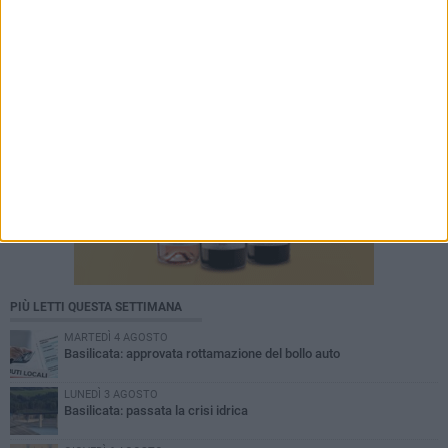
PIÙ LETTI QUESTA SETTIMANA
MARTEDÌ 4 AGOSTO
Basilicata: approvata rottamazione del bollo auto
LUNEDÌ 3 AGOSTO
Basilicata: passata la crisi idrica