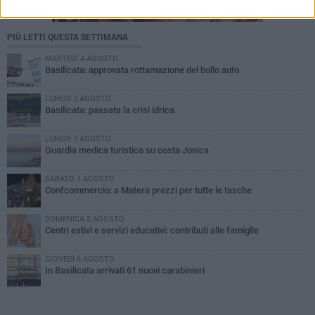
PIÙ LETTI QUESTA SETTIMANA
MARTEDÌ 4 AGOSTO
Basilicata: approvata rottamazione del bollo auto
LUNEDÌ 3 AGOSTO
Basilicata: passata la crisi idrica
LUNEDÌ 3 AGOSTO
Guardia medica turistica su costa Jonica
SABATO 1 AGOSTO
Confcommercio: a Matera prezzi per tutte le tasche
DOMENICA 2 AGOSTO
Centri estivi e servizi educativi: contributi alle famiglie
GIOVEDÌ 6 AGOSTO
In Basilicata arrivati 61 nuovi carabinieri