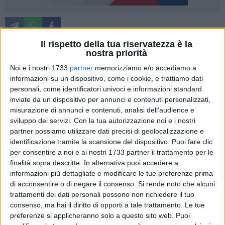
Il rispetto della tua riservatezza è la
L'Amministrazione comunale di Matera, con l'assessorato
nostra priorità
alla Mobilità urbana, ha avviato lo scorso 22 giugno la linea
Noi e i nostri 1733
partner
memorizziamo e/o accediamo a
speciale di bus per Cava del sole "David Sassoli" e il Parco
informazioni su un dispositivo, come i cookie, e trattiamo dati
delle chiese rupestri. Ne danno notizia il sindaco, Domenico
personali, come identificatori univoci e informazioni standard
Bennardi, e l'assessore alla Mobilità Giuseppe Digilio.
inviate da un dispositivo per annunci e contenuti personalizzati,
misurazione di annunci e contenuti, analisi dell'audience e
Il servizio sarà attivo nelle giornate di: 29 e 30 giugno, e poi
sviluppo dei servizi.
Con la tua autorizzazione noi e i nostri
6–7–13–14–20–21–27 e 28 luglio; tutte le giornate di
partner possiamo utilizzare dati precisi di geolocalizzazione e
agosto e nelle giornate dell'1–7–8–14–15–21–22–28 e 29
identificazione tramite la scansione del dispositivo. Puoi fare clic
per consentire a noi e ai nostri 1733 partner il trattamento per le
settembre. Si effettueranno corse ogni 60 minuti, con prima
finalità sopra descritte. In alternativa puoi accedere a
partenza alle ore 10 di fronte a piazza Matteotti (percorso
informazioni più dettagliate e modificare le tue preferenze prima
da: via U. La Malfa – via Dante – via Don L. Sturzo – via
di acconsentire o di negare il consenso.
Si rende noto che alcuni
Nazionale – C.da Quartarella – C.da La Vaglia – C.da
trattamenti dei dati personali possono non richiedere il tuo
Pantano area cimiteriale – S.S. 7 – Ingresso Parco della
consenso, ma hai il diritto di opporti a tale trattamento. Le tue
Murgia Jazzo Gattini – San Falcione – piazzale Belvedere).
preferenze si applicheranno solo a questo sito web. Puoi