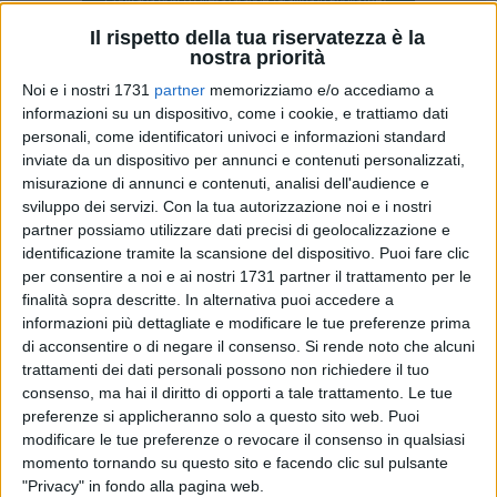
Il rispetto della tua riservatezza è la
nostra priorità
4
Noi e i nostri 1731
partner
memorizziamo e/o accediamo a
informazioni su un dispositivo, come i cookie, e trattiamo dati
E' stato sottoscritto ieri frutto di un costante rapporto di
personali, come identificatori univoci e informazioni standard
collaborazione da tempo avviato con l'ABI, il Protocollo
inviate da un dispositivo per annunci e contenuti personalizzati,
d'intesa per la prevenzione della criminalità in banca, tra il
misurazione di annunci e contenuti, analisi dell'audience e
Prefetto di Matera, Antonella Bellomo, i rappresentanti
sviluppo dei servizi.
Con la tua autorizzazione noi e i nostri
dell'Associazione Bancaria Italiana e degli istituti di credito
partner possiamo utilizzare dati precisi di geolocalizzazione e
operanti in ambito provinciale.
identificazione tramite la scansione del dispositivo. Puoi fare clic
per consentire a noi e ai nostri 1731 partner il trattamento per le
finalità sopra descritte. In alternativa puoi accedere a
"Tali intese rappresentano – spiga la Prefettura di Matera -
informazioni più dettagliate e modificare le tue preferenze prima
un importante strumento che, grazie al potenziamento delle
di acconsentire o di negare il consenso.
Si rende noto che alcuni
difese passive ed all'efficace azione di contrasto e
trattamenti dei dati personali possono non richiedere il tuo
prevenzione posta in essere dalle Forze dell'Ordine, hanno
consenso, ma hai il diritto di opporti a tale trattamento. Le tue
consentito una riduzione delle rapine in banca.
preferenze si applicheranno solo a questo sito web. Puoi
modificare le tue preferenze o revocare il consenso in qualsiasi
A fronte di questa flessione, si è tuttavia registrato, negli
momento tornando su questo sito e facendo clic sul pulsante
"Privacy" in fondo alla pagina web.
ultimi tempi, un aumento, degli attacchi ai danni degli