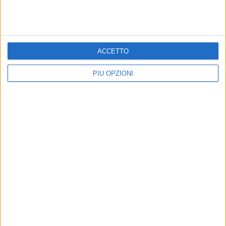
ACCETTO
PIÙ OPZIONI
Iscriviti alla Newsletter
Iscriviti
Iscrivendoti accetti i
termini
e la
privacy policy
5 AGOSTO 2026
5 AGOSTO 2026
VERTENZA CALLMAT, IL
USO DELLE PALESTRE
BANDO VA DESERTO
SCOLASTICHE, ACCORDO
TRA COMUNE E
PROVINCIA