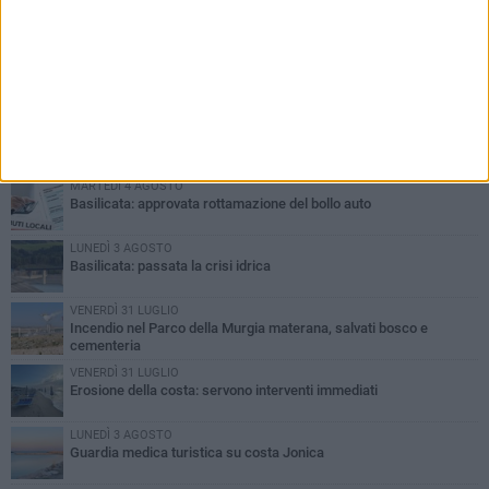
PIÙ LETTI QUESTA SETTIMANA
MARTEDÌ 4 AGOSTO
Basilicata: approvata rottamazione del bollo auto
LUNEDÌ 3 AGOSTO
Basilicata: passata la crisi idrica
VENERDÌ 31 LUGLIO
Incendio nel Parco della Murgia materana, salvati bosco e
cementeria
VENERDÌ 31 LUGLIO
Erosione della costa: servono interventi immediati
LUNEDÌ 3 AGOSTO
Guardia medica turistica su costa Jonica