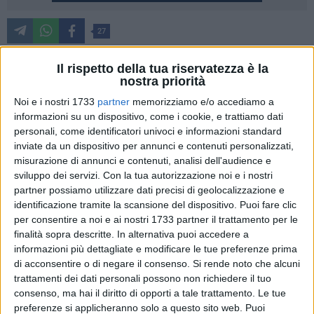
27
La Polizia di Stato di Matera ha arrestato un 54enne e il
Il rispetto della tua riservatezza è la
figlio 18enne, entrambi residenti a Matera, per detenzione ai
nostra priorità
fini di spaccio di sostanza stupefacente e per detenzione
Noi e i nostri 1733
partner
memorizziamo e/o accediamo a
illegale di armi clandestine.
informazioni su un dispositivo, come i cookie, e trattiamo dati
personali, come identificatori univoci e informazioni standard
Nell' ambito di attività info investigative, finalizzate alla
inviate da un dispositivo per annunci e contenuti personalizzati,
prevenzione e repressione del reato di spaccio di sostanze
misurazione di annunci e contenuti, analisi dell'audience e
stupefacenti, i poliziotti della Squadra Mobile decidevano di
sviluppo dei servizi.
Con la tua autorizzazione noi e i nostri
partner possiamo utilizzare dati precisi di geolocalizzazione e
monitorare un'abitazione situata nella zona sud della città, in
identificazione tramite la scansione del dispositivo. Puoi fare clic
quanto a conoscenza di un andirivieni sospetto da parte di
per consentire a noi e ai nostri 1733 partner il trattamento per le
soggetti conosciuti come assidui assuntori. Hanno notato
finalità sopra descritte. In alternativa puoi accedere a
un giovane che attendeva davanti all'ingresso dove veniva
informazioni più dettagliate e modificare le tue preferenze prima
raggiunto da un altro ragazzo uscito dall'abitazione. In quel
di acconsentire o di negare il consenso.
Si rende noto che alcuni
momento gli agenti sono intervenuti ma uno dei due ragazzi
trattamenti dei dati personali possono non richiedere il tuo
è rientrato in casa, barricandosi all'interno ed allertando gli
consenso, ma hai il diritto di opporti a tale trattamento. Le tue
preferenze si applicheranno solo a questo sito web. Puoi
altri.