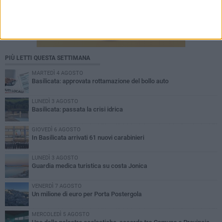
PIÙ LETTI QUESTA SETTIMANA
MARTEDÌ 4 AGOSTO
Basilicata: approvata rottamazione del bollo auto
LUNEDÌ 3 AGOSTO
Basilicata: passata la crisi idrica
GIOVEDÌ 6 AGOSTO
In Basilicata arrivati 61 nuovi carabinieri
LUNEDÌ 3 AGOSTO
Guardia medica turistica su costa Jonica
VENERDÌ 7 AGOSTO
Un milione di euro per Porta Postergola
MERCOLEDÌ 5 AGOSTO