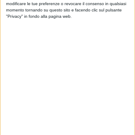
modificare le tue preferenze o revocare il consenso in qualsiasi
momento tornando su questo sito e facendo clic sul pulsante
Gli agenti sono entrati in casa dal garage, dopo aver
"Privacy" in fondo alla pagina web.
verificato che la saracinesca veniva lasciata sempre aperta
durante il giorno. Quindi hanno perquisito l'abitazione. Nella
camera da letto, sita al piano superiore, hanno sorpreso
padre e figlio nel tentativo di disfarsi della sostanza
stupefacente, gettandola nel giardino. Sono stati sequestrati
90,87 grammi di cocaina, 78,51 grammi di hashish. Trovati
anche un fucile realizzato artigianalmente privo di matricola,
una carabina priva di matricola, 5 cartucce per fucile calibro
12, una pistola scacciacani priva di tappo rosso completa di
caricatore contenente n. 6 cartucce, 11 cartucce sfuse
calibro 9, la somma di 805,00 euro, oltre a materiale per il
frazionamento e il confezionamento della droga.
Su disposizione dell'Autorità Giudiziaria, i due uomini sono
stati associati alla locale casa circondariale.