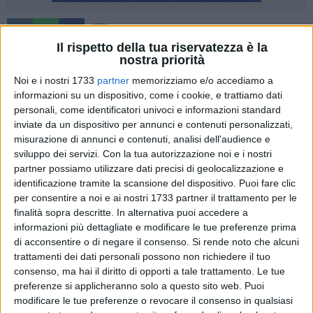
1
Il rispetto della tua riservatezza è la
Proseguirà anche nelle prossime ore, seppur con minore
nostra priorità
intensità e con fenomeni a carattere più intermittente, la fase
Noi e i nostri 1733
partner
memorizziamo e/o accediamo a
di maltempo che sta interessando Matera e l'intera
informazioni su un dispositivo, come i cookie, e trattiamo dati
Basilicata.
personali, come identificatori univoci e informazioni standard
inviate da un dispositivo per annunci e contenuti personalizzati,
misurazione di annunci e contenuti, analisi dell'audience e
Una vasta area di bassa pressione determinerà una nuova
sviluppo dei servizi.
Con la tua autorizzazione noi e i nostri
perturbazione che interesserà soprattutto il versante
partner possiamo utilizzare dati precisi di geolocalizzazione e
adriatico e gran parte delle regioni meridionali, con la
identificazione tramite la scansione del dispositivo. Puoi fare clic
persistenza di temperature molto basse e di forti venti. Il
per consentire a noi e ai nostri 1733 partner il trattamento per le
Dipartimento della Protezione Civile ha emesso un nuovo
finalità sopra descritte. In alternativa puoi accedere a
avviso di condizioni meteorologiche avverse che prevede
informazioni più dettagliate e modificare le tue preferenze prima
venti forti dai quadranti settentrionali, con raffiche di
di acconsentire o di negare il consenso.
Si rende noto che alcuni
trattamenti dei dati personali possono non richiedere il tuo
burrasca su Molise, Campania, Basilicata, Puglia, Calabria e
consenso, ma hai il diritto di opporti a tale trattamento. Le tue
Sicilia.
preferenze si applicheranno solo a questo sito web. Puoi
modificare le tue preferenze o revocare il consenso in qualsiasi
Sulle stesse Regioni e sull'Abruzzo sono previste ancora