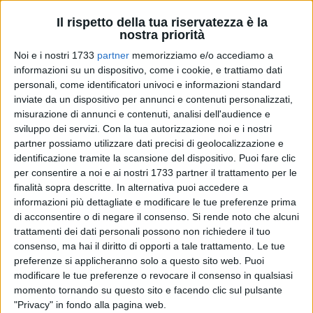
Il rispetto della tua riservatezza è la
nostra priorità
Noi e i nostri 1733
partner
memorizziamo e/o accediamo a
informazioni su un dispositivo, come i cookie, e trattiamo dati
Tg E20: Uno sguardo alle iniziative del territorio
5 MINUTI
personali, come identificatori univoci e informazioni standard
in programma in Puglia e Basilicata dal 7 al 10
inviate da un dispositivo per annunci e contenuti personalizzati,
maggio
misurazione di annunci e contenuti, analisi dell'audience e
sviluppo dei servizi.
Con la tua autorizzazione noi e i nostri
partner possiamo utilizzare dati precisi di geolocalizzazione e
identificazione tramite la scansione del dispositivo. Puoi fare clic
per consentire a noi e ai nostri 1733 partner il trattamento per le
finalità sopra descritte. In alternativa puoi accedere a
informazioni più dettagliate e modificare le tue preferenze prima
di acconsentire o di negare il consenso.
Si rende noto che alcuni
trattamenti dei dati personali possono non richiedere il tuo
consenso, ma hai il diritto di opporti a tale trattamento. Le tue
preferenze si applicheranno solo a questo sito web. Puoi
modificare le tue preferenze o revocare il consenso in qualsiasi
momento tornando su questo sito e facendo clic sul pulsante
"Privacy" in fondo alla pagina web.