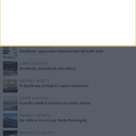
PIÙ LETTI QUESTA SETTIMANA
MARTEDÌ 4 AGOSTO
Basilicata: approvata rottamazione del bollo auto
LUNEDÌ 3 AGOSTO
Basilicata: passata la crisi idrica
GIOVEDÌ 6 AGOSTO
In Basilicata arrivati 61 nuovi carabinieri
LUNEDÌ 3 AGOSTO
Guardia medica turistica su costa Jonica
VENERDÌ 7 AGOSTO
Un milione di euro per Porta Postergola
MERCOLEDÌ 5 AGOSTO