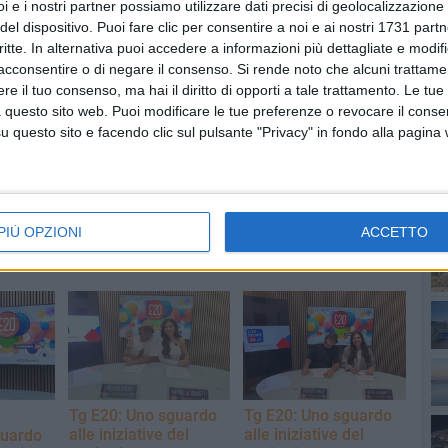
i e i nostri partner possiamo utilizzare dati precisi di geolocalizzazione 
del dispositivo. Puoi fare clic per consentire a noi e ai nostri 1731 partn
critte. In alternativa puoi accedere a informazioni più dettagliate e modif
acconsentire o di negare il consenso.
Si rende noto che alcuni trattamen
e il tuo consenso, ma hai il diritto di opporti a tale trattamento. Le tue
PI
 questo sito web. Puoi modificare le tue preferenze o revocare il conse
questo sito e facendo clic sul pulsante "Privacy" in fondo alla pagina
PIÙ OPZIONI
ACCETTO
Tg E20: Uno sguardo
Tg E20: Uno sguardo
alle iniziative del
alle iniziative del
guardo