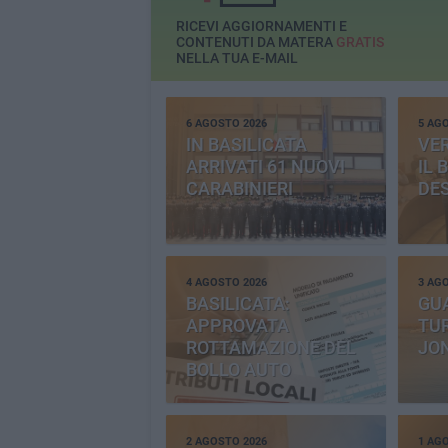
RICEVI AGGIORNAMENTI E
CONTENUTI DA MATERA
GRATIS
NELLA TUA E-MAIL
6 AGOSTO 2026
5 AG
IN BASILICATA
VE
ARRIVATI 61 NUOVI
IL 
CARABINIERI
DE
4 AGOSTO 2026
3 AG
BASILICATA:
GU
APPROVATA
TUR
ROTTAMAZIONE DEL
JO
BOLLO AUTO
2 AGOSTO 2026
1 AG