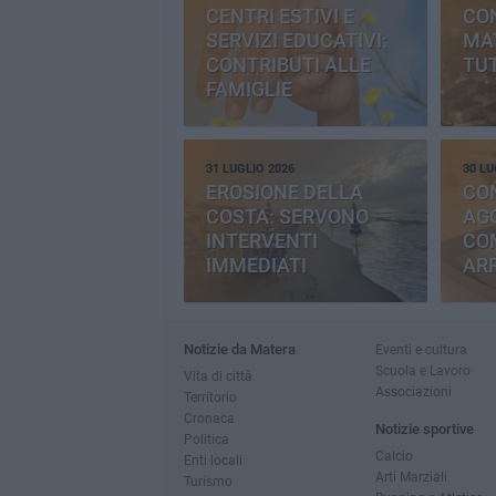
CENTRI ESTIVI E
CO
SERVIZI EDUCATIVI:
MAT
CONTRIBUTI ALLE
TUT
FAMIGLIE
31 LUGLIO 2026
30 LU
EROSIONE DELLA
CO
COSTA: SERVONO
AGG
INTERVENTI
CO
IMMEDIATI
AR
Notizie da Matera
Eventi e cultura
Scuola e Lavoro
Vita di città
Associazioni
Territorio
Cronaca
Notizie sportive
Politica
Calcio
Enti locali
Arti Marziali
Turismo