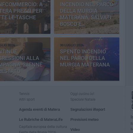
NFCOMMERCIO: A
INCENDIO NEL PARCO
ERA PREZZI PER
DELLA MURGIA
TE LE TASCHE
MATERANA, SALVATI
BOSCO E
CEMENTERIA
GLIO 2026
30 LUGLIO 2026
NTINUE
SPENTO INCENDIO
RESSIONI ALLA
NEL PARCO DELLA
MPAGNA, 28ENNE
MURGIA MATERANA
RESTATO
Tennis
Oggi cucino io!
Altri sport
Speciale Natale
Agenda eventi di Matera
Segnalazioni iReport
I
Le Rubriche di MateraLife
Previsioni meteo
R
Capitale europea della cultura
M
Video
Festa della Bruna 2016