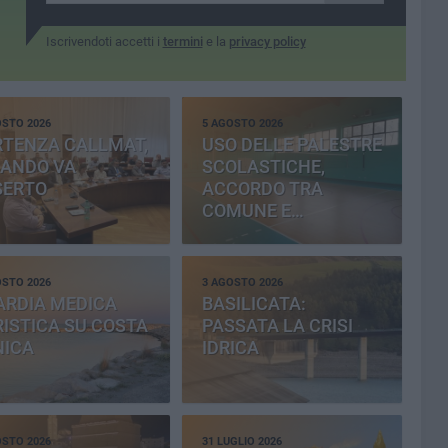
Iscrivendoti accetti i
termini
e la
privacy policy
OSTO 2026
5 AGOSTO 2026
RTENZA CALLMAT,
USO DELLE PALESTRE
BANDO VA
SCOLASTICHE,
SERTO
ACCORDO TRA
COMUNE E
PROVINCIA
OSTO 2026
3 AGOSTO 2026
ARDIA MEDICA
BASILICATA:
ISTICA SU COSTA
PASSATA LA CRISI
NICA
IDRICA
OSTO 2026
31 LUGLIO 2026