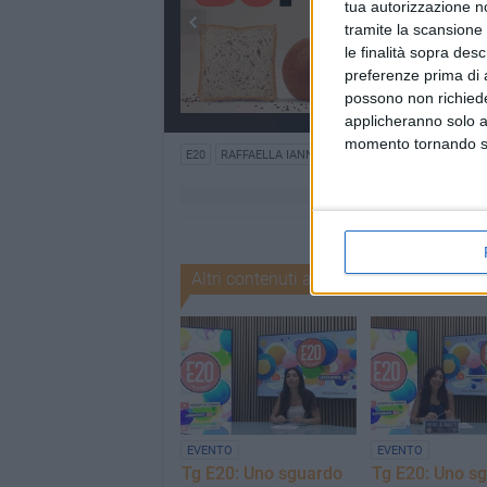
tua autorizzazione no
tramite la scansione 
le finalità sopra des
preferenze prima di 
possono non richieder
applicheranno solo a
momento tornando su 
E20
RAFFAELLA IANNETTI
VINCENZO FORZATI
Altri contenuti a tema
EVENTO
EVENTO
Tg E20: Uno sguardo
Tg E20: Uno s