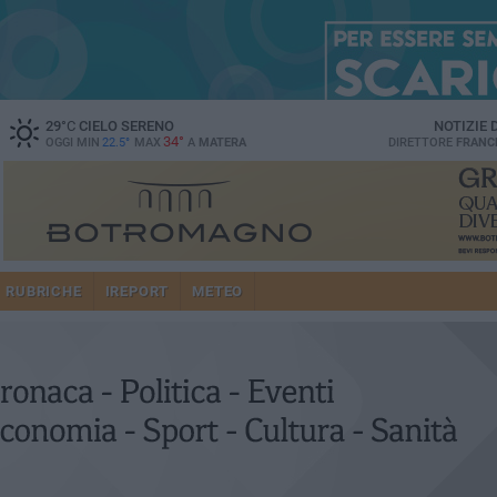
29
°C
CIELO SERENO
NOTIZIE
34°
OGGI MIN
22.5°
MAX
A
MATERA
DIRETTORE
FRANC
RUBRICHE
IREPORT
METEO