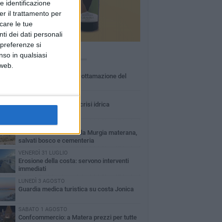
e identificazione
er il trattamento per
icare le tue
ti dei dati personali
 preferenze si
Ù LETTI QUESTA SETTIMANA
nso in qualsiasi
 web.
MARTEDÌ 4 AGOSTO
Basilicata: approvata rottamazione del
bollo auto
LUNEDÌ 3 AGOSTO
Basilicata: passata la crisi idrica
VENERDÌ 31 LUGLIO
Incendio nel Parco della Murgia materana,
salvati bosco e cementeria
VENERDÌ 31 LUGLIO
Erosione della costa: servono interventi
immediati
LUNEDÌ 3 AGOSTO
Guardia medica turistica su costa Jonica
SABATO 1 AGOSTO
Confcommercio: a Matera prezzi per tutte