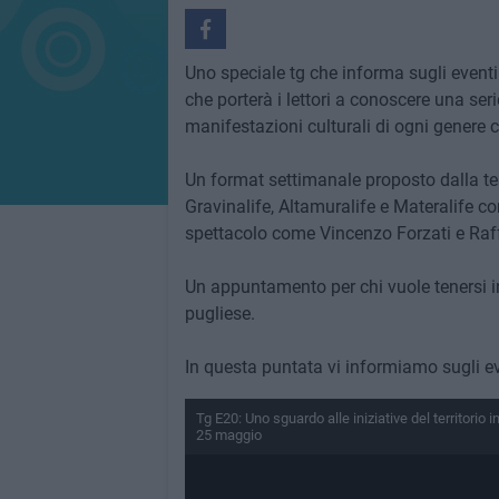
Uno speciale tg che informa sugli eventi 
che porterà i lettori a conoscere una serie 
manifestazioni culturali di ogni genere c
Un format settimanale proposto dalla tes
Gravinalife, Altamuralife e Materalife co
spettacolo come Vincenzo Forzati e Raffa
Un appuntamento per chi vuole tenersi in
pugliese.
In questa puntata vi informiamo sugli 
Tg E20: Uno sguardo alle iniziative del territorio 
25 maggio