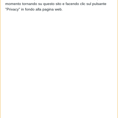
momento tornando su questo sito e facendo clic sul pulsante
Tg E20: Uno sguardo alle iniziative del territorio
5 MINUTI
"Privacy" in fondo alla pagina web.