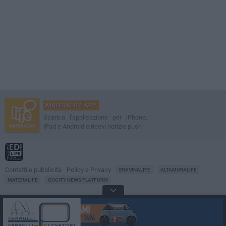
MATERALIFE APP
Scarica l'applicazione per iPhone,
iPad e Android e ricevi notizie push
Contatti e pubblicità
Policy e Privacy
GRAVINALIFE
ALTAMURALIFE
MATERALIFE
GOCITY NEWS PLATFORM
Notizie da
Matera
Direttore
Francesco Dipalo
© 2001-2026 Edilife. Tutti i diritti riservati. Nessuna parte di questo sito può
essere riprodotta senza il permesso scritto dell'editore. Tecnologia: GoCity