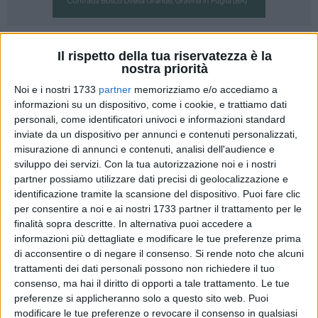
17
Il rispetto della tua riservatezza è la
nostra priorità
Uno speciale tg che informa sugli eventi del territorio?
Noi e i nostri 1733
partner
memorizziamo e/o accediamo a
Questo è il TG E20 che prende il via oggi e che porterà i
informazioni su un dispositivo, come i cookie, e trattiamo dati
lettori a conoscere una serie di iniziative tra sagre, concerti,
personali, come identificatori univoci e informazioni standard
spettacoli teatrali e manifestazioni di ogni genere che si
inviate da un dispositivo per annunci e contenuti personalizzati,
svolgono tra Puglia e Basilicata
misurazione di annunci e contenuti, analisi dell'audience e
sviluppo dei servizi.
Con la tua autorizzazione noi e i nostri
Un format settimanale proposto dalla testata giornalistica
partner possiamo utilizzare dati precisi di geolocalizzazione e
lifenews24.it, in collaborazione con Gravinalife, Altamuralife
identificazione tramite la scansione del dispositivo. Puoi fare clic
per consentire a noi e ai nostri 1733 partner il trattamento per le
e Materalife condotto da due speciali ambasciatori della
finalità sopra descritte. In alternativa puoi accedere a
cultura e dello spettacolo come Vincenzo Forzati e Raffaella
informazioni più dettagliate e modificare le tue preferenze prima
Iannetti.
di acconsentire o di negare il consenso.
Si rende noto che alcuni
trattamenti dei dati personali possono non richiedere il tuo
Un appuntamento per chi vuole tenersi informato sugli
consenso, ma hai il diritto di opporti a tale trattamento. Le tue
eventi proposti nel territorio lucano e pugliese.
preferenze si applicheranno solo a questo sito web. Puoi
modificare le tue preferenze o revocare il consenso in qualsiasi