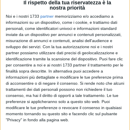
Il rispetto della tua riservatezza è la
nostra priorità
Noi e i nostri 1733
partner
memorizziamo e/o accediamo a
1
informazioni su un dispositivo, come i cookie, e trattiamo dati
"Nonostante gli impegni assunti dalla Regione Basilicata
personali, come identificatori univoci e informazioni standard
inviate da un dispositivo per annunci e contenuti personalizzati,
all'ultimo tavolo permanente sul Reddito Minimo di
misurazione di annunci e contenuti, analisi dell'audience e
Inserimento (tenutosi nei giorni scorsi) di dare seguito senza
sviluppo dei servizi.
Con la tua autorizzazione noi e i nostri
soluzione di continuità alla misura dei tirocini formativi, che
partner possiamo utilizzare dati precisi di geolocalizzazione e
riguarda circa 2000 persone, ad oggi non si ha ancora
identificazione tramite la scansione del dispositivo. Puoi fare clic
notizia della data di riavvio dei corsi". Lo sostengono, in una
per consentire a noi e ai nostri 1733 partner il trattamento per le
nota congiunta, le segreterie regionali di Cgil, Cisl e Uil.
finalità sopra descritte. In alternativa puoi accedere a
informazioni più dettagliate e modificare le tue preferenze prima
di acconsentire o di negare il consenso.
Si rende noto che alcuni
"È, ormai, imbarazzante la somma di ritardi e inefficienze
trattamenti dei dati personali possono non richiedere il tuo
accumulate, dagli Uffici preposti, sull'attuazione di una
consenso, ma hai il diritto di opporti a tale trattamento. Le tue
misura concordata tra le parti sociali e la Regione oltre 2
preferenze si applicheranno solo a questo sito web. Puoi
anni fa.
modificare le tue preferenze o revocare il consenso in qualsiasi
Molti dei lavoratori beneficiari dei tirocini (misura
momento tornando su questo sito e facendo clic sul pulsante
propedeutica alla misura vera e propria di Reddito Minimo)
"Privacy" in fondo alla pagina web.
hanno terminato da diversi giorni i corsi. Il rischio concreto è