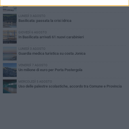
Basilicata: approvata rottamazione del bollo auto
LUNEDÌ 3 AGOSTO
Basilicata: passata la crisi idrica
GIOVEDÌ 6 AGOSTO
In Basilicata arrivati 61 nuovi carabinieri
LUNEDÌ 3 AGOSTO
Guardia medica turistica su costa Jonica
VENERDÌ 7 AGOSTO
Un milione di euro per Porta Postergola
MERCOLEDÌ 5 AGOSTO
Uso delle palestre scolastiche, accordo tra Comune e Provincia