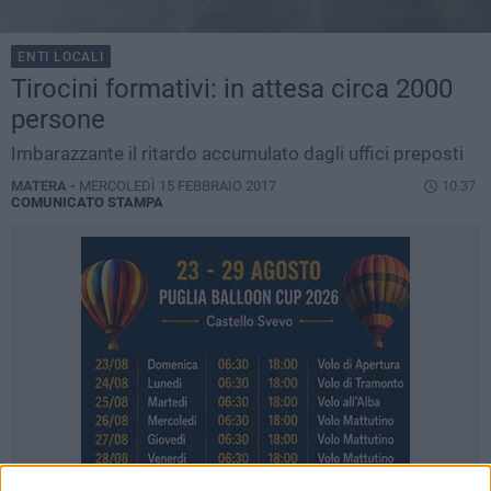
ENTI LOCALI
Tirocini formativi: in attesa circa 2000
persone
Imbarazzante il ritardo accumulato dagli uffici preposti
MATERA -
MERCOLEDÌ 15 FEBBRAIO 2017
10.37
COMUNICATO STAMPA