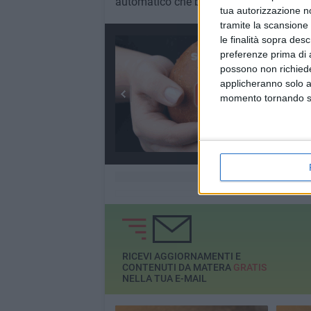
automatico che blocca l'erogazione in c
tua autorizzazione no
tramite la scansione 
le finalità sopra des
preferenze prima di 
possono non richieder
applicheranno solo a
momento tornando su 
RICEVI AGGIORNAMENTI E
CONTENUTI DA MATERA
GRATIS
NELLA TUA E-MAIL