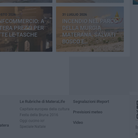
OSTO 2026
31 LUGLIO 2026
NFCOMMERCIO: A
INCENDIO NEL PARCO
ERA PREZZI PER
DELLA MURGIA
TE LE TASCHE
MATERANA, SALVATI
BOSCO E
CEMENTERIA
Le Rubriche di MateraLife
Segnalazioni iReport
Capitale europea della cultura
Previsioni meteo
Festa della Bruna 2016
Oggi cucino io!
Video
atera
Speciale Natale
I
R