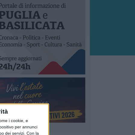
ità
ome i cookie, e
spositivo per annunci
o dei servizi.
Con la