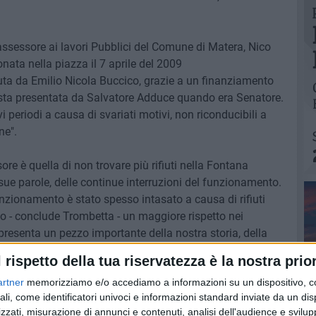
assessore ai lavori Pubblici del Comune di Matera, Nico
onata nella piazza il 7 aprile del 2009
ta da Emilio Nicola Buccico, grazie a un finanziamento
esta presentata da Salvatore Adduce quando era Senatore.
 periodi a causa di svariati motivi, non riconducibili a
ne".
re è quella di non trovare più rifiuti nella Fontana
sue parole, delle continue interruzioni del funzionamento.
funzionamento è stato spesso intasato a causa di rifiuti
to - conclude Trombetta - un maggiore rispetto nei
esenta un pezzo importante della nostra storia, della
l rispetto della tua riservatezza è la nostra prior
artner
memorizziamo e/o accediamo a informazioni su un dispositivo, c
el perimetro della fontana, altro motivo di diatriba in
ali, come identificatori univoci e informazioni standard inviate da un di
zza Vittorio Veneto, è stato anche istallato un sistema
zzati, misurazione di annunci e contenuti, analisi dell'audience e svilupp