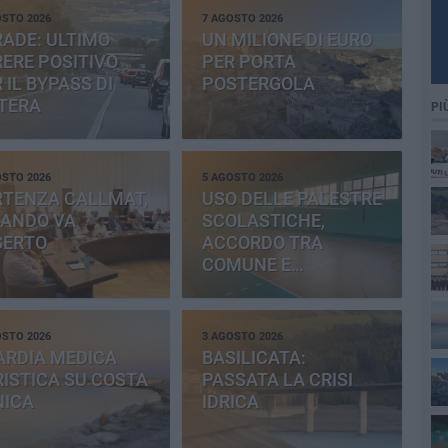
OSTO 2026
7 AGOSTO 2026
ADE: ULTIMO
UN MILIONE DI EURO
ERE POSITIVO
PER PORTA
 IL BYPASS DI
POSTERGOLA
TERA
PI
OSTO 2026
5 AGOSTO 2026
RTENZA CALLMAT,
USO DELLE PALESTRE
BANDO VA
SCOLASTICHE,
SERTO
ACCORDO TRA
COMUNE E
PROVINCIA
OSTO 2026
3 AGOSTO 2026
ARDIA MEDICA
BASILICATA:
ISTICA SU COSTA
PASSATA LA CRISI
NICA
IDRICA