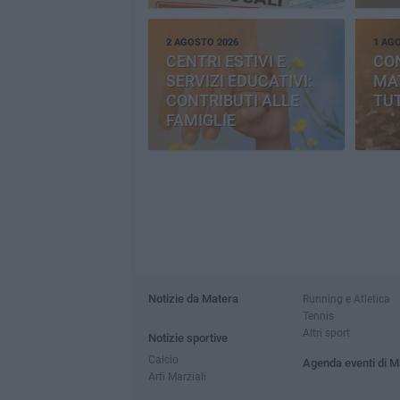
2 AGOSTO 2026
1 AG
CENTRI ESTIVI E
CO
SERVIZI EDUCATIVI:
MAT
CONTRIBUTI ALLE
TUT
FAMIGLIE
Notizie da Matera
Running e Atletica
Tennis
Altri sport
Notizie sportive
Calcio
Agenda eventi di M
Arti Marziali