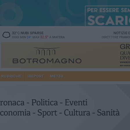
32
°C
NUBI SPARSE
NOTIZIE
32.5°
OGGI MIN
24°
MAX
A
MATERA
DIRETTORE
FRANC
RUBRICHE
IREPORT
METEO