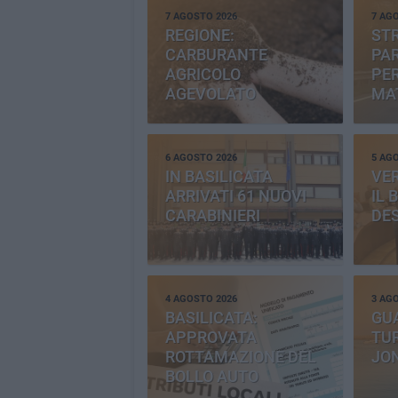
7 AGOSTO 2026
7 AG
REGIONE:
STR
CARBURANTE
PAR
AGRICOLO
PER
AGEVOLATO
MA
6 AGOSTO 2026
5 AG
IN BASILICATA
VE
ARRIVATI 61 NUOVI
IL 
CARABINIERI
DE
4 AGOSTO 2026
3 AG
BASILICATA:
GU
APPROVATA
TUR
ROTTAMAZIONE DEL
JO
BOLLO AUTO