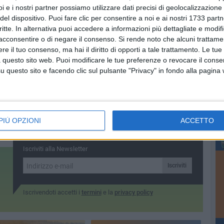
aso di presenza di vento.
i e i nostri partner possiamo utilizzare dati precisi di geolocalizzazione 
del dispositivo. Puoi fare clic per consentire a noi e ai nostri 1733 partn
critte. In alternativa puoi accedere a informazioni più dettagliate e modif
acconsentire o di negare il consenso.
Si rende noto che alcuni trattamen
e il tuo consenso, ma hai il diritto di opporti a tale trattamento. Le tue
 questo sito web. Puoi modificare le tue preferenze o revocare il conse
questo sito e facendo clic sul pulsante "Privacy" in fondo alla pagina
PIÙ OPZIONI
ACCETTO
Iscriviti alla Newsletter
Iscriviti
Iscrivendoti accetti i
termini
e la
privacy policy