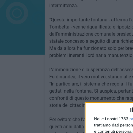
intermittenza.
"Questa importante fontana - afferma l'
Tombetta - venne riqualificata e riposizi
dall'amministrazione comunale presiedu
statale concesso a seguito di una richi
Ma da allora ha funzionato solo per brevi
problemi inerenti l'ordinaria manutenzio
L'ammonizione e la speranza dell'assesso
Ferdinandea, il vero motivo, stando alle 
"In particolare, il sistema che regola il 
gettati nella fontana. Si auspica, pertan
confronti di questo monumento che rappr
storia dei cittadini di Matera".
I
Noi e i nostri 1733
p
Per evitare che l'acqua vada al di fuori d
trattiamo dati person
questi anni dalla sua collocazione in pia
e contenuti personali