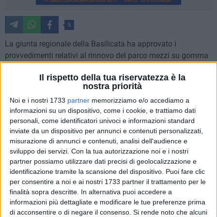
5
La giunta regionale della Basilicata ha approvato i
provvedimenti relativi al rinnovo del parco mezzi su gomma
del trasporto pubblico locale, per investimenti che superano i
Il rispetto della tua riservatezza è la
32 milioni di euro. Saranno acquistati quasi 200 autobus,
nostra priorità
nell'ambito di un programma di miglioramento dell'offerta
Noi e i nostri 1733
partner
memorizziamo e/o accediamo a
all'utenza.
informazioni su un dispositivo, come i cookie, e trattiamo dati
personali, come identificatori univoci e informazioni standard
Lo ha reso noto l'assessore alle infrastrutture e ai trasporti,
inviate da un dispositivo per annunci e contenuti personalizzati,
Donatella Merra, dopo la riunione dell'esecutivo, definendo
misurazione di annunci e contenuti, analisi dell'audience e
"massiccio e importante" il programma d'investimento che
sviluppo dei servizi.
Con la tua autorizzazione noi e i nostri
tiene conto anche delle recenti disposizioni normative che
partner possiamo utilizzare dati precisi di geolocalizzazione e
prescrivono la sostituzione degli autobus extraurbani con
identificazione tramite la scansione del dispositivo. Puoi fare clic
per consentire a noi e ai nostri 1733 partner il trattamento per le
classe di emissione euro 1 ed euro 2 che non potranno più
finalità sopra descritte. In alternativa puoi accedere a
circolare a partire rispettivamente dal 20 giugno 2022 e
informazioni più dettagliate e modificare le tue preferenze prima
dall'1 gennaio 2023.
di acconsentire o di negare il consenso.
Si rende noto che alcuni