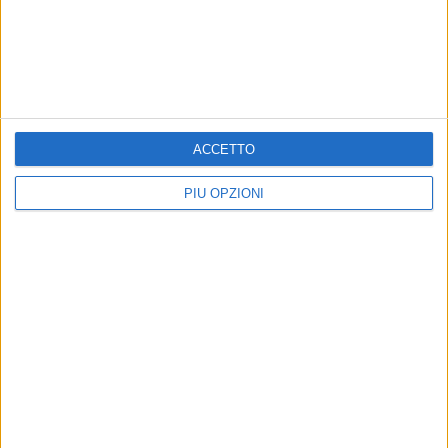
ACCETTO
PIÙ OPZIONI
Iscriviti alla Newsletter
Iscriviti
Iscrivendoti accetti i
termini
e la
privacy policy
5 AGOSTO 2026
5 AGOSTO 2026