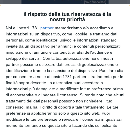
Il rispetto della tua riservatezza è la
nostra priorità
Noi e i nostri 1731
partner
memorizziamo e/o accediamo a
Le problematiche legate al dubbioso avvio della Ztl non
informazioni su un dispositivo, come i cookie, e trattiamo dati
sono passate inosservate in città. Le tante sfaccettature
personali, come identificatori univoci e informazioni standard
ancora non risolte pongono diversi quesiti intorno al fattivo
inviate da un dispositivo per annunci e contenuti personalizzati,
funzionamento del sistema di controllo degli accessi e, a
misurazione di annunci e contenuti, analisi dell'audience e
dieci giorni dall'entrata in funzione ufficiale del sistema (
15
sviluppo dei servizi.
Con la tua autorizzazione noi e i nostri
partner possiamo utilizzare dati precisi di geolocalizzazione e
novembre 2013, ndr
) non si è ancora provveduto a
identificazione tramite la scansione del dispositivo. Puoi fare clic
comunicazioni ufficiali.
per consentire a noi e ai nostri 1731 partner il trattamento per le
finalità sopra descritte. In alternativa puoi accedere a
"Sostanzialmente in questo momento c'è solo grande
informazioni più dettagliate e modificare le tue preferenze prima
confusione - spiega il consigliere comunale, Adriano Pedicini
di acconsentire o di negare il consenso.
Si rende noto che alcuni
- Nonostante il tempo passato, impegnato da varie proroghe.
trattamenti dei dati personali possono non richiedere il tuo
Non c'è niente di concreto che aiuti i cittadini a capire se
consenso, ma hai il diritto di opporti a tale trattamento. Le tue
preferenze si applicheranno solo a questo sito web. Puoi
effettivamente il sistema sia stato avviato. E' avvenuto tutto
modificare le tue preferenze o revocare il consenso in qualsiasi
nel gran silenzio, senza una conferenza, senza un
momento tornando su questo sito e facendo clic sul pulsante
comunicato. Sono convinto sia verosimile dire che,