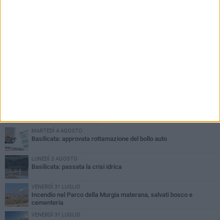
PIÙ LETTI QUESTA SETTIMANA
MARTEDÌ 4 AGOSTO
Basilicata: approvata rottamazione del bollo auto
LUNEDÌ 3 AGOSTO
Basilicata: passata la crisi idrica
VENERDÌ 31 LUGLIO
Incendio nel Parco della Murgia materana, salvati bosco e
cementeria
VENERDÌ 31 LUGLIO