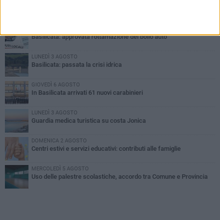
PIÙ LETTI QUESTA SETTIMANA
MARTEDÌ 4 AGOSTO
Basilicata: approvata rottamazione del bollo auto
LUNEDÌ 3 AGOSTO
Basilicata: passata la crisi idrica
GIOVEDÌ 6 AGOSTO
In Basilicata arrivati 61 nuovi carabinieri
LUNEDÌ 3 AGOSTO
Guardia medica turistica su costa Jonica
DOMENICA 2 AGOSTO
Centri estivi e servizi educativi: contributi alle famiglie
MERCOLEDÌ 5 AGOSTO
Uso delle palestre scolastiche, accordo tra Comune e Provincia