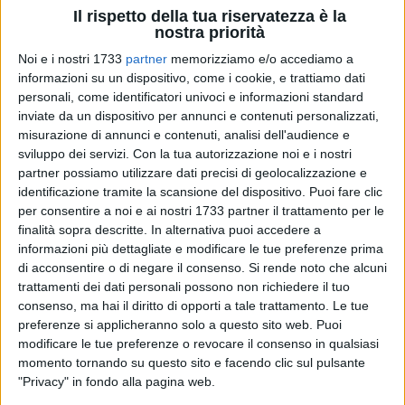
Il rispetto della tua riservatezza è la
nostra priorità
Noi e i nostri 1733
partner
memorizziamo e/o accediamo a
informazioni su un dispositivo, come i cookie, e trattiamo dati
personali, come identificatori univoci e informazioni standard
Matera punta sempre più al turismo in tutte le sue
inviate da un dispositivo per annunci e contenuti personalizzati,
sfaccettature, compreso quello "accessibile" che permette ai
misurazione di annunci e contenuti, analisi dell'audience e
soggetti con disabilità di fruire del patrimonio artistico,
sviluppo dei servizi.
Con la tua autorizzazione noi e i nostri
storico e naturale della città.
partner possiamo utilizzare dati precisi di geolocalizzazione e
Su questo fronte molto stanno facendo l'Ente Parco della
identificazione tramite la scansione del dispositivo. Puoi fare clic
Murgia Materana e l'associazione SassieMurgia.
per consentire a noi e ai nostri 1733 partner il trattamento per le
finalità sopra descritte. In alternativa puoi accedere a
informazioni più dettagliate e modificare le tue preferenze prima
Dopo un primo contatto con un gruppo di disabili psichici lo
di acconsentire o di negare il consenso.
Si rende noto che alcuni
scorso anno, in occasione del primo weekend del progetto
trattamenti dei dati personali possono non richiedere il tuo
Naturarte, l'Ente di gestione dell'area protetta, ripropone
consenso, ma hai il diritto di opporti a tale trattamento. Le tue
visite guidate per consentire alle persone con disabilità
preferenze si applicheranno solo a questo sito web. Puoi
psichica di poter godere delle attrattive del parco.
modificare le tue preferenze o revocare il consenso in qualsiasi
L'iniziativa è resa possibile grazie ad una inedita
momento tornando su questo sito e facendo clic sul pulsante
"Privacy" in fondo alla pagina web.
collaborazione che unisce soggetti pubblici e privati: Ente