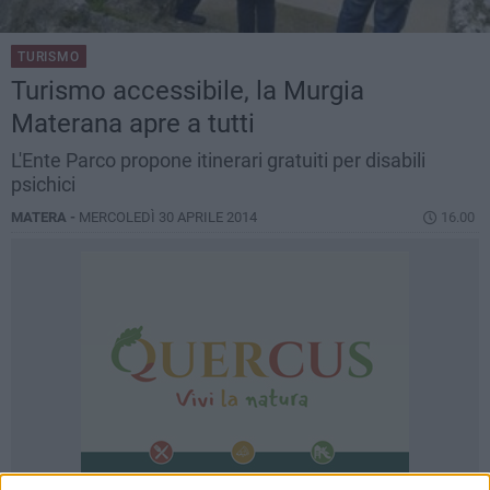
TURISMO
Turismo accessibile, la Murgia
Materana apre a tutti
L'Ente Parco propone itinerari gratuiti per disabili
psichici
MATERA -
MERCOLEDÌ 30 APRILE 2014
16.00