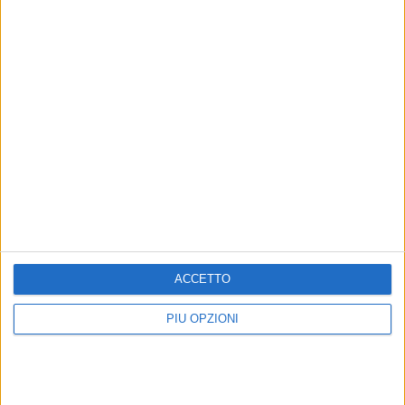
Altri contenuti a tema
Cinema e tv: concluse le
TV: Imma Tataranni, anche
riprese di The Saints 3
quinta stagione è stata un
successo
Matera scelta per il secondo anno
consecutivo
Ultima puntata vista da 4,5 milioni di
spettatori
ACCETTO
PIÙ OPZIONI