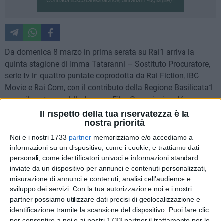
Da domenica 8 marzo in prima serata su Rai1 arriva la
quinta stagione di Imma Tataranni – Sostituto Procuratore,
serie tv in quattro puntate coprodotta da Rai Fiction, IBC
Movie e Rai Com, con il contributo della Regione Basilicata1
e con il sostegno della Lucana Film Commission. Vanessa
Scalera veste di nuovo i panni del celebre sostituto
Il rispetto della tua riservatezza è la
nostra priorità
procuratore della Repubblica di Matera Imma Tataranni,
nata dalla penna di Mariolina Venezia - che partecipa
Noi e i nostri 1733
partner
memorizziamo e/o accediamo a
all'adattamento televisivo dei suoi fortunati romanzi – e
informazioni su un dispositivo, come i cookie, e trattiamo dati
personali, come identificatori univoci e informazioni standard
amatissima dal pubblico per la sua schietta umanità, per
inviate da un dispositivo per annunci e contenuti personalizzati,
l'ormai iconico temperamento e per l'ironia graffiante, ma
misurazione di annunci e contenuti, analisi dell'audience e
anche per le sue molte fragilità.
sviluppo dei servizi.
Con la tua autorizzazione noi e i nostri
partner possiamo utilizzare dati precisi di geolocalizzazione e
"La quinta stagione di Imma Tataranni segna per la
identificazione tramite la scansione del dispositivo. Puoi fare clic
Basilicata non soltanto il ritorno su Rai1 di un personaggio
per consentire a noi e ai nostri 1733 partner il trattamento per le