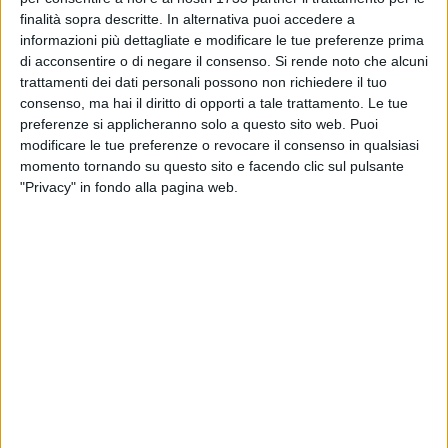
interamente lucano, ma anche la narrazione del nostro
finalità sopra descritte. In alternativa puoi accedere a
informazioni più dettagliate e modificare le tue preferenze prima
territorio " - afferma Margherita Gina Romaniello Presidente
di acconsentire o di negare il consenso.
Si rende noto che alcuni
di Lucana Film Commission. - "Abbiamo infatti chiesto ai
trattamenti dei dati personali possono non richiedere il tuo
produttori ed agli autori della fortunatissima e seguitissima
consenso, ma hai il diritto di opporti a tale trattamento. Le tue
serie tv di ambientare alcune indagini di Imma in territori che
preferenze si applicheranno solo a questo sito web. Puoi
per fascino e peculiarità meritano di essere portati alla
modificare le tue preferenze o revocare il consenso in qualsiasi
ribalta nazionale. E continueremo anche con altri progetti ad
momento tornando su questo sito e facendo clic sul pulsante
ampliare la narrazione audiovisiva delle tantissime aree
"Privacy" in fondo alla pagina web.
lucane finora poco o affatto conosciute al grande pubblico.
E così il pubblico della prima serata Rai scoprirà la
meraviglia dei Laghi di Monticchio - con cui si aprirà
domenica 8 marzo la prima delle 4 puntate - e del Parco
archeologico di Venosa e dell'Incompiuta. Anche il nord della
Basilicata accanto a Matera e le aree circostanti
conquistano il ruolo di coprotagonista nelle indagini della
Sostituto procuratore piu famosa ed irriverente della Tv".
Nel cast confermati Massimiliano Gallo (nel ruolo del marito