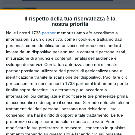
4
Il rispetto della tua riservatezza è la
nostra priorità
Per evitare assembramenti, vietato accendere i falò di San
Giuseppe. Questo il principio che ha spinto il sindaco
Noi e i nostri 1733
partner
memorizziamo e/o accediamo a
Domenico Bennardi a firmare l'ordinanza che vieta di
informazioni su un dispositivo, come i cookie, e trattiamo dati
personali, come identificatori univoci e informazioni standard
appiccare le fiamme ai tradizionali fuochi accessi il 19
inviate da un dispositivo per annunci e contenuti personalizzati,
marzo.
misurazione di annunci e contenuti, analisi dell'audience e
sviluppo dei servizi.
Con la tua autorizzazione noi e i nostri
Un'usanza- spiega l'ordinanza emanata dal primo cittadino-
partner possiamo utilizzare dati precisi di geolocalizzazione e
che "può favorire l'afflusso e lo stazionamento di persone e
identificazione tramite la scansione del dispositivo. Puoi fare clic
può, dunque, determinare la formazione di assembramenti
per consentire a noi e ai nostri 1733 partner il trattamento per le
con il conseguente venir meno del distanziamento sociale".
finalità sopra descritte. In alternativa puoi accedere a
informazioni più dettagliate e modificare le tue preferenze prima
di acconsentire o di negare il consenso.
Si rende noto che alcuni
Un provvedimento reso necessario alla luce dei sopralluoghi
trattamenti dei dati personali possono non richiedere il tuo
effettuati dagli agenti della polizia locale in numerose aree
consenso, ma hai il diritto di opporti a tale trattamento. Le tue
della città, dove si sono registrati copiosi accatastamenti di
preferenze si applicheranno solo a questo sito web. Puoi
rifiuti, mobili, arredi, scarti di legno.
modificare le tue preferenze o revocare il consenso in qualsiasi
momento tornando su questo sito e facendo clic sul pulsante