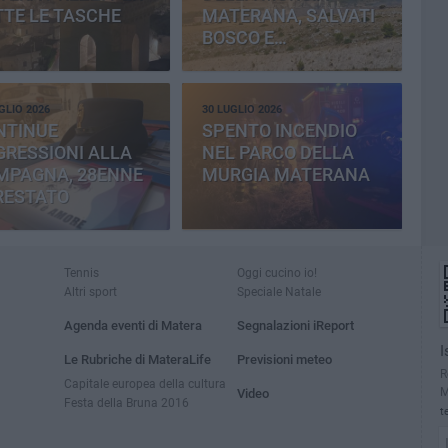
TE LE TASCHE
MATERANA, SALVATI
BOSCO E
CEMENTERIA
GLIO 2026
30 LUGLIO 2026
NTINUE
SPENTO INCENDIO
RESSIONI ALLA
NEL PARCO DELLA
MPAGNA, 28ENNE
MURGIA MATERANA
RESTATO
Tennis
Oggi cucino io!
Altri sport
Speciale Natale
Agenda eventi di Matera
Segnalazioni iReport
I
Le Rubriche di MateraLife
Previsioni meteo
R
Capitale europea della cultura
M
Video
Festa della Bruna 2016
t