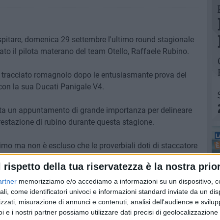
ospitare, domenica 29 settembre l'ultimo round stagionale
o il pilota materano del team Otello, Raffaele Rubino.
sul tracciato romagnolo dopo le entusiasmante prova del
 con la sua Ducati Panigale V4.
ta un appuntamento di grande importanza per delineare
restazione di rubino durante questa stagione.
simo ma non è escluso che le proverbiali doti di staccatore
disputare una buona gara. Attualmente Rubino è secondo
l rispetto della tua riservatezza è la nostra prior
artner
memorizziamo e/o accediamo a informazioni su un dispositivo, c
ali, come identificatori univoci e informazioni standard inviate da un di
nderanno in pista nel weekend potranno confrontarsi nelle
zzati, misurazione di annunci e contenuti, analisi dell'audience e svilupp
le Time", definite in base al tempo della pole position, ed
i e i nostri partner possiamo utilizzare dati precisi di geolocalizzazione 
 ricco montepremi in pneumatici Dunlop riservato ai primi