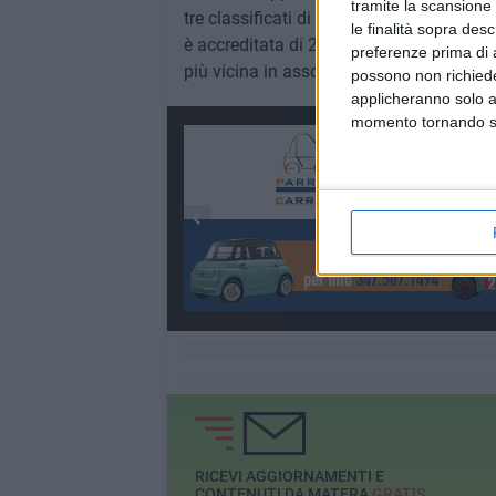
tramite la scansione 
tre classificati di ogni tappa.Sviluppata
le finalità sopra des
è accreditata di 225 cavalli; sfrutta kn
preferenze prima di 
più vicina in assoluto ad una MotoGP.
possono non richieder
applicheranno solo a
momento tornando su 
RICEVI AGGIORNAMENTI E
CONTENUTI DA MATERA
GRATIS