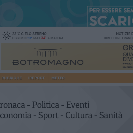
23
°C
CIELO SERENO
NOTIZIE
34°
OGGI MIN
23°
MAX
A
MATERA
DIRETTORE
FRANC
RUBRICHE
IREPORT
METEO