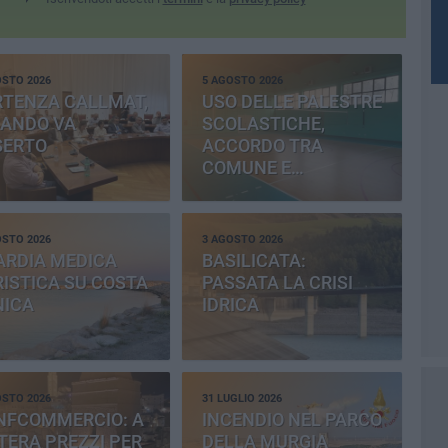
OSTO 2026
5 AGOSTO 2026
RTENZA CALLMAT,
USO DELLE PALESTRE
BANDO VA
SCOLASTICHE,
SERTO
ACCORDO TRA
COMUNE E
PROVINCIA
OSTO 2026
3 AGOSTO 2026
ARDIA MEDICA
BASILICATA:
ISTICA SU COSTA
PASSATA LA CRISI
NICA
IDRICA
OSTO 2026
31 LUGLIO 2026
NFCOMMERCIO: A
INCENDIO NEL PARCO
ERA PREZZI PER
DELLA MURGIA