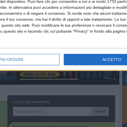
del dispositivo. Puoi fare clic per consentire a noi e ai nostri 1733 partn
 in stretta collaborazione con Ducati Corse, la Panigale V4
critte. In alternativa puoi accedere a informazioni più dettagliate e modif
ow-how e tecnologia del mondo racing ed è la moto stradale
acconsentire o di negare il consenso.
Si rende noto che alcuni trattamen
e il tuo consenso, ma hai il diritto di opporti a tale trattamento. Le tue
 questo sito web. Puoi modificare le tue preferenze o revocare il conse
questo sito e facendo clic sul pulsante "Privacy" in fondo alla pagina
PIÙ OPZIONI
ACCETTO
Iscriviti alla Newsletter
Iscriviti
Iscrivendoti accetti i
termini
e la
privacy policy