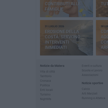
CONTRIBUTI ALLE
TUT
FAMIGLIE
31 LUGLIO 2026
30 LU
EROSIONE DELLA
CO
COSTA: SERVONO
AGG
INTERVENTI
CO
IMMEDIATI
AR
Notizie da Matera
Eventi e cultura
Scuola e Lavoro
Vita di città
Associazioni
Territorio
Cronaca
Notizie sportive
Politica
Calcio
Enti locali
Arti Marziali
Turismo
Running e Atletica
Nightlife