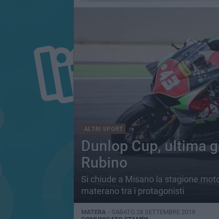
ALTRI SPORT
Dunlop Cup, ultima 
Rubino
Si chiude a Misano la stagione motoc
materano tra i protagonisti
MATERA -
SABATO 28 SETTEMBRE 2019