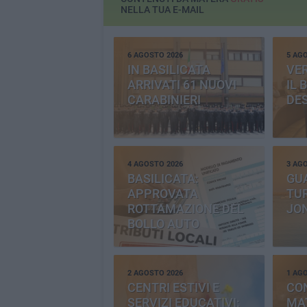
NELLA TUA E-MAIL
6 AGOSTO 2026
5 AG
IN BASILICATA
VE
ARRIVATI 61 NUOVI
IL 
CARABINIERI
DE
4 AGOSTO 2026
3 AG
BASILICATA:
GU
APPROVATA
TUR
ROTTAMAZIONE DEL
JO
BOLLO AUTO
2 AGOSTO 2026
1 AG
CENTRI ESTIVI E
CO
SERVIZI EDUCATIVI:
MAT