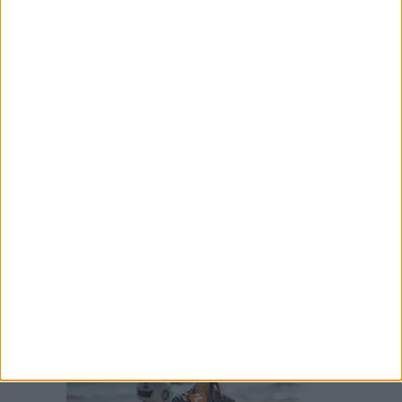
3 AGOSTO 2026
2 AGOSTO 2026
BASILICATA: PASSATA LA
CENTRI ESTIVI E SERVIZI
CRISI IDRICA
EDUCATIVI: CONTRIBUTI
ALLE FAMIGLIE
1 AGOSTO 2026
31 LUGLIO 2026
CONFCOMMERCIO: A
INCENDIO NEL PARCO
MATERA PREZZI PER
DELLA MURGIA
TUTTE LE TASCHE
MATERANA, SALVATI
BOSCO E CEMENTERIA