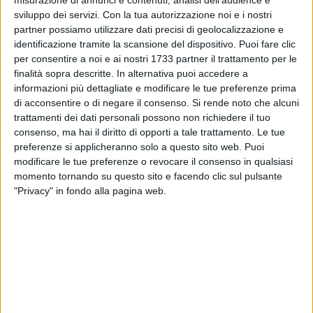
misurazione di annunci e contenuti, analisi dell'audience e
settimana, hanno condiviso tante emozioni durante le
sviluppo dei servizi.
Con la tua autorizzazione noi e i nostri
attività collaterali. Mentre nella finale per l'assegnazione
partner possiamo utilizzare dati precisi di geolocalizzazione e
identificazione tramite la scansione del dispositivo. Puoi fare clic
della terza e quarta piazza, Kioko Caserta ha avuto la meglio
per consentire a noi e ai nostri 1733 partner il trattamento per le
sulla Smg Latina.
finalità sopra descritte. In alternativa puoi accedere a
informazioni più dettagliate e modificare le tue preferenze prima
Ma i risultati rimangono solo nelle statistiche, la
di acconsentire o di negare il consenso.
Si rende noto che alcuni
manifestazione ha raggiunto i suoi obiettivi perché centinaia
trattamenti dei dati personali possono non richiedere il tuo
di bambini hanno fatto conoscenze, si sono scambiati
consenso, ma hai il diritto di opporti a tale trattamento. Le tue
esperienze nei linguaggi e nelle culture diverse, hanno
preferenze si applicheranno solo a questo sito web. Puoi
modificare le tue preferenze o revocare il consenso in qualsiasi
giocato tra loro pur avendo tante differenze: religiose,
momento tornando su questo sito e facendo clic sul pulsante
somatiche o culturali, perché le differenze, rimango solo
"Privacy" in fondo alla pagina web.
differente e null'altro, insegnando a noi adulti a vivere
rispettando gli altri senza sopraffarli.
L'atto conclusivo dell'intera manifestazione è stata la
cerimonia di premiazione di tutte le squadre partecipanti,
preceduta dal saluto delle autorità e degli organizzatori, e
dalla sfilata di tutti i bimbi nella piazza. Uno dei momenti più