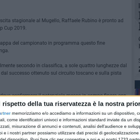
uscita stagionale al Mugello, Raffaele Rubino è pronto ad
op Cup 2019.
a tappa del campionato in programma questo fine
unga.
almente secondo in classifica, a sole quattro lunghezze dal
 dal successo ottenuto sul circuito toscano e sulla pista
 devo confermare il potenziale messo in campo finora con
n circuito veloce che conosco bene per cui ci sono tutti i
l rispetto della tua riservatezza è la nostra prior
" –dichiara Rubino, pronto per l'assalto al primo posto e
artner
memorizziamo e/o accediamo a informazioni su un dispositivo, c
o-classifiche "Pole Time", riservate ai migliori tempi di
ali, come identificatori univoci e informazioni standard inviate da un di
zzati, misurazione di annunci e contenuti, analisi dell'audience e svilupp
i e i nostri partner possiamo utilizzare dati precisi di geolocalizzazione 
del dispositivo. Puoi fare clic per consentire a noi e ai nostri 1733 partn