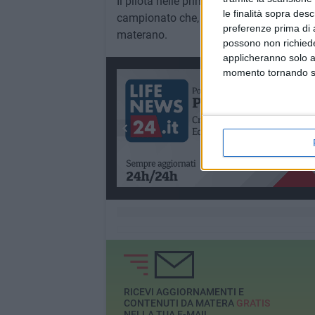
Il pilota nelle prime due uscite stagiona
le finalità sopra des
campionato che, visti i presupposti, se
preferenze prima di 
materano.
possono non richieder
applicheranno solo a
momento tornando su 
RICEVI AGGIORNAMENTI E
CONTENUTI DA MATERA
GRATIS
NELLA TUA E-MAIL