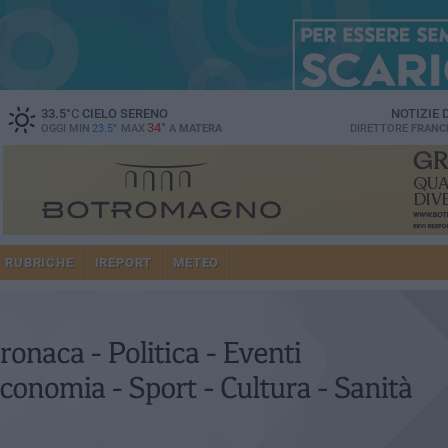
33.5
°C
CIELO SERENO
NOTIZIE
34°
OGGI MIN
23.5°
MAX
A
MATERA
DIRETTORE
FRANC
RUBRICHE
IREPORT
METEO