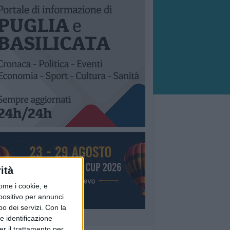
ità
ome i cookie, e
spositivo per annunci
o dei servizi.
Con la
e identificazione
er il trattamento per