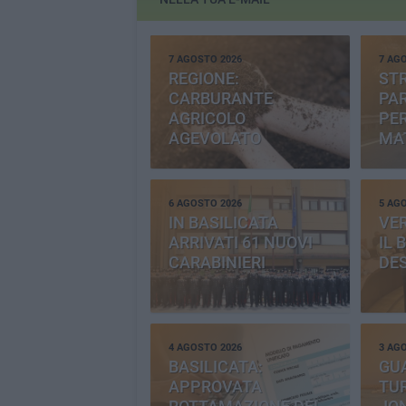
7 AGOSTO 2026
7 AG
REGIONE:
STR
CARBURANTE
PAR
AGRICOLO
PER
AGEVOLATO
MA
6 AGOSTO 2026
5 AG
IN BASILICATA
VE
ARRIVATI 61 NUOVI
IL 
CARABINIERI
DE
4 AGOSTO 2026
3 AG
BASILICATA:
GU
APPROVATA
TUR