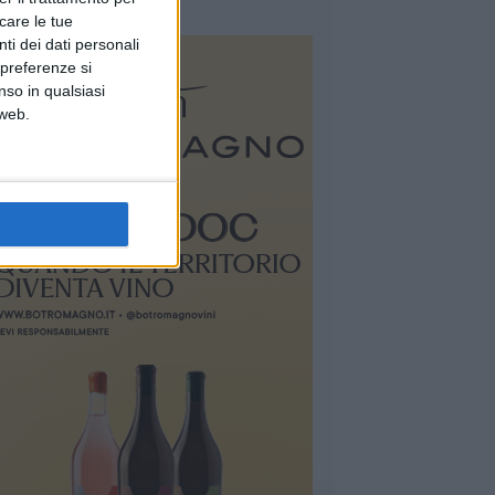
icare le tue
ti dei dati personali
 preferenze si
nso in qualsiasi
 web.