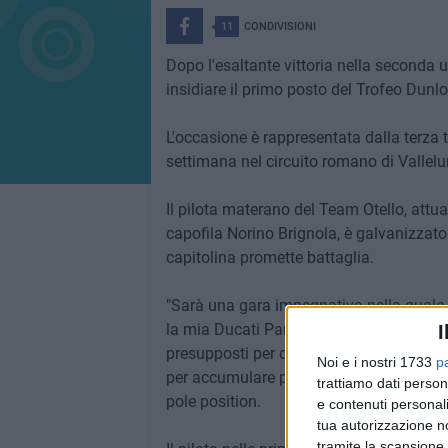
11
CONDIVISIONI
Dopo l'esaltante vittoria nella seconda 
insidiare il primo posto del Trofeo Dunl
L'occasione è rappresentata dalla terz
settimana nel circuito romano di Vallel
Il pilota materano del Team Otello, attu
capofila Norino Brignola, è galvanizzato
capitolina promette battaglia.
"Sarà una gara impegnativa nella quale
la mia Ducati Panigale V4. Vallelunga è u
I
presupposti per disputare una buona gara
Noi e i nostri 1733
p
per accumulare punteggio anche nelle sott
trattiamo dati person
pole position.
e contenuti personali
tua autorizzazione no
tramite la scansione 