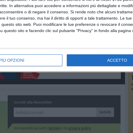
li è sembrato a suo agio in sella alla sua ducati per un
critte. In alternativa puoi accedere a informazioni più dettagliate e modif
mbra possa regalare molte soddisfazioni al centauro
acconsentire o di negare il consenso.
Si rende noto che alcuni trattamen
e il tuo consenso, ma hai il diritto di opporti a tale trattamento. Le tue
 questo sito web. Puoi modificare le tue preferenze o revocare il conse
questo sito e facendo clic sul pulsante "Privacy" in fondo alla pagina
PIÙ OPZIONI
ACCETTO
Iscriviti alla Newsletter
Iscriviti
Iscrivendoti accetti i
termini
e la
privacy policy