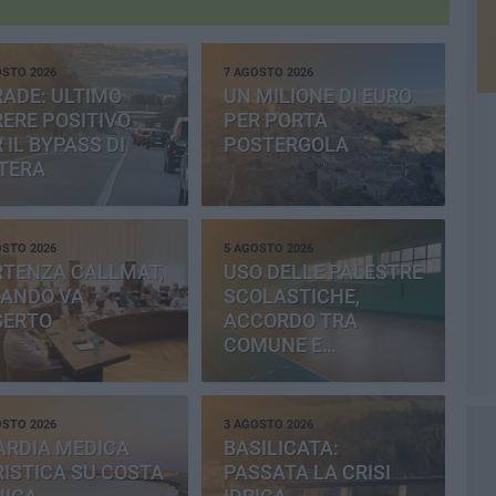
OSTO 2026
7 AGOSTO 2026
ADE: ULTIMO
UN MILIONE DI EURO
ERE POSITIVO
PER PORTA
 IL BYPASS DI
POSTERGOLA
TERA
OSTO 2026
5 AGOSTO 2026
RTENZA CALLMAT,
USO DELLE PALESTRE
BANDO VA
SCOLASTICHE,
SERTO
ACCORDO TRA
COMUNE E
PROVINCIA
OSTO 2026
3 AGOSTO 2026
ARDIA MEDICA
BASILICATA:
ISTICA SU COSTA
PASSATA LA CRISI