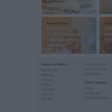
ROTTAMAZIONE DEL
JO
BOLLO AUTO
2 AGOSTO 2026
1 AG
CENTRI ESTIVI E
CO
SERVIZI EDUCATIVI:
MAT
CONTRIBUTI ALLE
TUT
FAMIGLIE
Notizie da Matera
Eventi e cultura
Scuola e Lavoro
Vita di città
Associazioni
Territorio
Cronaca
Notizie sportive
Politica
Calcio
Enti locali
Arti Marziali
Turismo
Running e Atletica
Nightlife