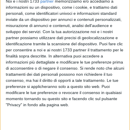
Noi e i nostri 1733
partner
memorizziamo e/o accediamo a
informazioni su un dispositivo, come i cookie, e trattiamo dati
personali, come identificatori univoci e informazioni standard
inviate da un dispositivo per annunci e contenuti personalizzati,
misurazione di annunci e contenuti, analisi dell'audience e
sviluppo dei servizi.
Con la tua autorizzazione noi e i nostri
SOCIAL VIDEO
6 MINUTI
SOCIAL VIDEO
5 MINUTI
partner possiamo utilizzare dati precisi di geolocalizzazione e
Tg E20: Uno sguardo alle
Tg E20: Uno sguardo alle
iniziative del territorio in
iniziative del territorio in
identificazione tramite la scansione del dispositivo. Puoi fare clic
programma in Puglia e Basilicata
programma in Puglia e Basilicata
per consentire a noi e ai nostri 1733 partner il trattamento per le
dal 23 al 29 luglio
dal 10 al 13 luglio
finalità sopra descritte. In alternativa puoi accedere a
informazioni più dettagliate e modificare le tue preferenze prima
di acconsentire o di negare il consenso.
Si rende noto che alcuni
trattamenti dei dati personali possono non richiedere il tuo
consenso, ma hai il diritto di opporti a tale trattamento. Le tue
preferenze si applicheranno solo a questo sito web. Puoi
modificare le tue preferenze o revocare il consenso in qualsiasi
SOCIAL VIDEO
6 MINUTI
SOCIAL VIDEO
4 MINUTI
momento tornando su questo sito e facendo clic sul pulsante
Tg E20: Uno sguardo alle
"Avvicinarsi alla fede a ogni età."
"Privacy" in fondo alla pagina web.
iniziative del territorio in
Al congresso dei Testimoni di
programma in Puglia e Basilicata
Geova “Felici per sempre”
dal 2 al 5 luglio
tenutosi a Bari uomini e donne di
diverse età hanno abbracciato la
fede tramite il battesimo.