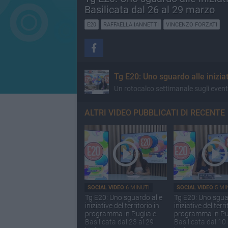
Basilicata dal 26 al 29 marzo
E20
RAFFAELLA IANNETTI
VINCENZO FORZATI
Tg E20: Uno sguardo alle iniziati
Un rotocalco settimanale sugli event
ALTRI VIDEO PUBBLICATI DI RECENTE
SOCIAL VIDEO
6 MINUTI
SOCIAL VIDEO
5 MI
Tg E20: Uno sguardo alle
Tg E20: Uno sgua
iniziative del territorio in
iniziative del terri
programma in Puglia e
programma in Pu
Basilicata dal 23 al 29
Basilicata dal 10 