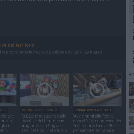
ve del territorio
i in programma in Puglia e Basilicata dal 26 al 29 marzo
VI
NUTI
SOCIAL VIDEO
6 MINUTI
SOCIAL VIDEO
4 MINUTI
rdo alle
Tg E20: Uno sguardo alle
"Avvicinarsi alla fede a
per
torio in
iniziative del territorio in
ogni età." Al congresso dei
div
glia e
programma in Puglia e
Testimoni di Geova “Felici
ba
al 13
Basilicata dal 2 al 5 luglio
per sempre” tenutosi a
Bas