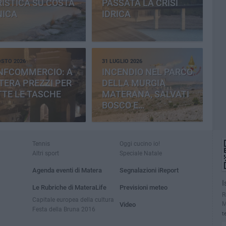
ISTICA SU COSTA
PASSATA LA CRISI
NICA
IDRICA
OSTO 2026
31 LUGLIO 2026
NFCOMMERCIO: A
INCENDIO NEL PARCO
ERA PREZZI PER
DELLA MURGIA
TE LE TASCHE
MATERANA, SALVATI
BOSCO E
CEMENTERIA
Tennis
Oggi cucino io!
Altri sport
Speciale Natale
Agenda eventi di Matera
Segnalazioni iReport
I
Le Rubriche di MateraLife
Previsioni meteo
R
Capitale europea della cultura
M
Video
Festa della Bruna 2016
t