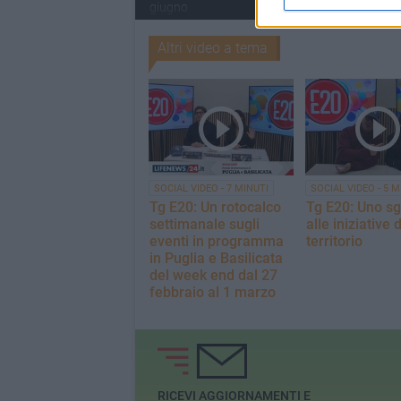
giugno
giugno
Altri video a tema
SOCIAL VIDEO - 7 MINUTI
SOCIAL VIDEO - 5 M
Tg E20: Un rotocalco
Tg E20: Uno s
settimanale sugli
alle iniziative 
eventi in programma
territorio
in Puglia e Basilicata
del week end dal 27
febbraio al 1 marzo
RICEVI AGGIORNAMENTI E