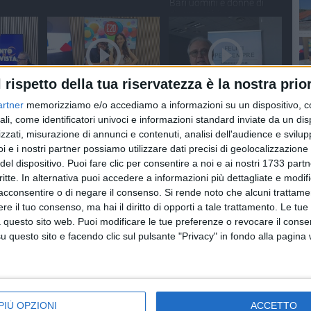
Bari uomini e donne di
diverse età hanno
abbracciato la fede
tramite il battesimo.
Bas
l rispetto della tua riservatezza è la nostra prior
NUTI
SOCIAL VIDEO
7 MINUTI
SOCIAL VIDEO
4 MINUTI
artner
memorizziamo e/o accediamo a informazioni su un dispositivo, c
focus
Tg E20: Uno sguardo alle
Testimoni di Geova, “Felici
Bas
ali, come identificatori univoci e informazioni standard inviate da un di
tuzzi
iniziative del territorio in
per sempre”
zzati, misurazione di annunci e contenuti, analisi dell'audience e svilupp
programma in Puglia e
i e i nostri partner possiamo utilizzare dati precisi di geolocalizzazione 
Basilicata dal 18 al 21
giugno
del dispositivo. Puoi fare clic per consentire a noi e ai nostri 1733 partn
critte. In alternativa puoi accedere a informazioni più dettagliate e modif
acconsentire o di negare il consenso.
Si rende noto che alcuni trattamen
e il tuo consenso, ma hai il diritto di opporti a tale trattamento. Le tue
 questo sito web. Puoi modificare le tue preferenze o revocare il conse
questo sito e facendo clic sul pulsante "Privacy" in fondo alla pagina
NUTI
SOCIAL VIDEO
6 MINUTI
SOCIAL VIDEO
6 MINUTI
rdo alle
Tg E20: Uno sguardo alle
Tg E20: Uno sguardo alle
torio in
iniziative del territorio in
iniziative del territorio in
glia e
programma in Puglia e
programma in Puglia e
PIÙ OPZIONI
ACCETTO
l 8
Basilicata dal 28 maggio
Basilicata dal 21 al 25