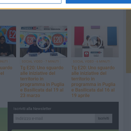
al 02 giugno
maggio
INUTI
SOCIAL VIDEO - 7 MINUTI
SOCIAL VIDEO - 6 MINUTI
guardo
Tg E20: Uno sguardo
Tg E20: Uno sguardo
del
alle iniziative del
alle iniziative del
territorio in
territorio in
programma in Puglia
programma in Puglia
e Basilicata dal 19 al
e Basilicata dal 16 al
23 marzo
19 aprile
Iscriviti alla Newsletter
Iscriviti