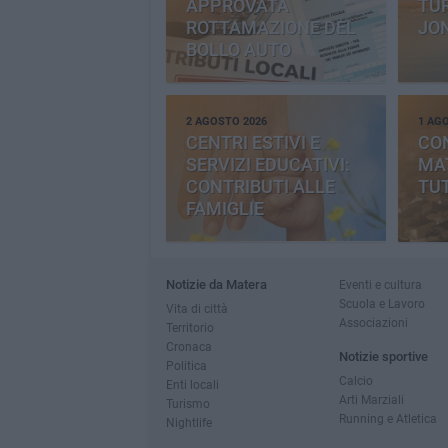
APPROVATA
TUR
ROTTAMAZIONE DEL
JO
BOLLO AUTO
2 AGOSTO 2026
1 AG
CENTRI ESTIVI E
CO
SERVIZI EDUCATIVI:
MAT
CONTRIBUTI ALLE
TUT
FAMIGLIE
Notizie da Matera
Eventi e cultura
Scuola e Lavoro
Vita di città
Associazioni
Territorio
Cronaca
Notizie sportive
Politica
Calcio
Enti locali
Arti Marziali
Turismo
Running e Atletica
Nightlife