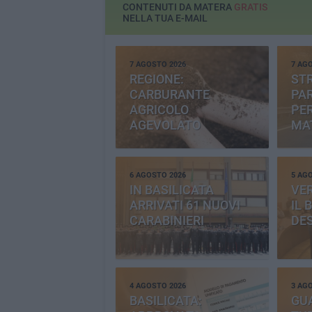
CONTENUTI DA MATERA
GRATIS
NELLA TUA E-MAIL
7 AGOSTO 2026
7 AG
REGIONE:
STR
CARBURANTE
PAR
AGRICOLO
PER
AGEVOLATO
MA
6 AGOSTO 2026
5 AG
IN BASILICATA
VE
ARRIVATI 61 NUOVI
IL 
CARABINIERI
DE
4 AGOSTO 2026
3 AG
BASILICATA:
GU