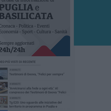
DEO PIÙ VISTI DI RECENTE
4 MINUTI
Testimoni di Geova, “Felici per sempre”
4 MINUTI
"Avvicinarsi alla fede a ogni età." Al
congresso dei Testimoni di Geova “Felici
 sempre” tenutosi a Bari uomini e donne di
6 MINUTI
erse età hanno abbracciato la fede tramite il
Tg E20: Uno sguardo alle iniziative del
ttesimo.
territorio in programma in Puglia e
ilicata dal 2 al 5 luglio