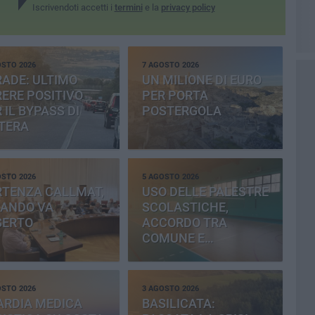
Iscrivendoti accetti i
termini
e la
privacy policy
OSTO 2026
7 AGOSTO 2026
ADE: ULTIMO
UN MILIONE DI EURO
ERE POSITIVO
PER PORTA
 IL BYPASS DI
POSTERGOLA
TERA
OSTO 2026
5 AGOSTO 2026
RTENZA CALLMAT,
USO DELLE PALESTRE
BANDO VA
SCOLASTICHE,
SERTO
ACCORDO TRA
COMUNE E
PROVINCIA
OSTO 2026
3 AGOSTO 2026
ARDIA MEDICA
BASILICATA: