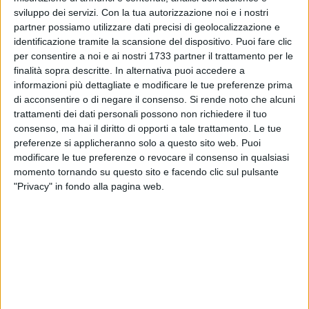
iniziative dell'Onyx la promozione della sua candidatura a
sviluppo dei servizi.
Con la tua autorizzazione noi e i nostri
capitale italiana della cultura 2027.
partner possiamo utilizzare dati precisi di geolocalizzazione e
identificazione tramite la scansione del dispositivo. Puoi fare clic
per consentire a noi e ai nostri 1733 partner il trattamento per le
La storia dell'Onyx dice che il 23 gennaio 1984 l'idea di
finalità sopra descritte. In alternativa puoi accedere a
quattro amici uniti da una precedente esperienza associativa
informazioni più dettagliate e modificare le tue preferenze prima
appena abbozzata si traducesse in realtà. Da allora i viaggi
di acconsentire o di negare il consenso.
Si rende noto che alcuni
organizzati con pochi mezzi nella vicina Puglia per assistere
trattamenti dei dati personali possono non richiedere il tuo
a serate jazz furono sostituiti da una attività di formazione e
consenso, ma hai il diritto di opporti a tale trattamento. Le tue
dalla organizzazione di concerti sul campo. Pian piano
preferenze si applicheranno solo a questo sito web. Puoi
Matera è diventata il palcoscenico di artisti, affermati o
modificare le tue preferenze o revocare il consenso in qualsiasi
momento tornando su questo sito e facendo clic sul pulsante
emergenti, appartenenti a più varianti del jazz e a più generi
"Privacy" in fondo alla pagina web.
musicali. Alcuni di loro, come Bruno Tommaso, Ettore
Fioravanti, Gianluigi Trovesi, Massimo Urbani, Paolo Fresu,
Roberto Ottaviano, Gegè Telesforo, avrebbero fatto la storia
del jazz italiano. Altri, come Steve Lacy, Richard Galliano,
Carl Palmer, gli Oregon, Javier Girotto, Daniel Karlsson, erano
già leggende a livello internazionale. Tutti loro sono stati fra
i protagonisti del Gezziamoci, il festival internazionale del
jazz che è il fiore all'occhiello del cantiere di attività dell'Onyx