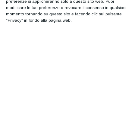
preferenze si applicheranno solo a questo sito web. Puoi
nella vita del giovane cantante.
modificare le tue preferenze o revocare il consenso in qualsiasi
momento tornando su questo sito e facendo clic sul pulsante
Nel corso dell'incontro, il Sindaco Nicoletti e l'Assessore
"Privacy" in fondo alla pagina web.
Casino hanno voluto consegnare a Raffaello una
pergamena, quale segno tangibile della riconoscenza e
dell'orgoglio dell'intera città per la bella impresa compiuta. Il
momento, semplice ma emozionante, è stato anche
l'occasione per una cordiale chiacchierata, durante la quale
si è parlato dei progetti futuri del giovane talento e del
percorso di crescita artistica che lo attende.
"Raffaello ha rappresentato Matera con talento e
determinazione – ha dichiarato il Sindaco Nicoletti –. Siamo
orgogliosi di lui e del modo in cui ha saputo emozionare non
solo la nostra comunità, ma l'intero pubblico televisivo. A
nome della città, l'augurio di continuare a coltivare la
passione per la musica con impegno e serenità". Al giovane
Raffaello è stato rivolto un caloroso "in bocca al lupo" per il
suo futuro artistico, con l'auspicio che possa crescere