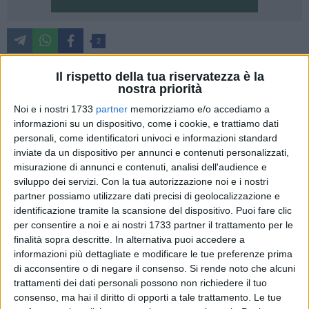
2
Il Sindaco di Matera Antonio Nicoletti, insieme all'assessore
Il rispetto della tua riservatezza è la
alle politiche giovanili Giuseppe Casino, oggi in Comune ha
nostra priorità
ricevuto il giovane materano Raffaello Digilio,
Noi e i nostri 1733
partner
memorizziamo e/o accediamo a
accompagnato dalla sua famiglia, reduce dalla straordinaria
informazioni su un dispositivo, come i cookie, e trattiamo dati
esperienza televisiva a The Voice Kids 2026.
personali, come identificatori univoci e informazioni standard
inviate da un dispositivo per annunci e contenuti personalizzati,
Raffaello, appena 10 anni, ha emozionato e appassionato
misurazione di annunci e contenuti, analisi dell'audience e
sviluppo dei servizi.
Con la tua autorizzazione noi e i nostri
per mesi l'intera comunità cittadina durante la quarta
partner possiamo utilizzare dati precisi di geolocalizzazione e
edizione del talent show di RAI 2, condotto da Antonella
identificazione tramite la scansione del dispositivo. Puoi fare clic
Clerici. Il giovane cantante della Città dei Sassi si è distinto
per consentire a noi e ai nostri 1733 partner il trattamento per le
fin dalle Blind Audition, conquistando pubblico e giuria con
finalità sopra descritte. In alternativa puoi accedere a
le interpretazioni brillanti dei brani presentati e arrivando a
informazioni più dettagliate e modificare le tue preferenze prima
un passo dalla vittoria finale. Un percorso entusiasmante
di acconsentire o di negare il consenso.
Si rende noto che alcuni
che ha tenuto con il fiato sospeso tutti i materani fino
trattamenti dei dati personali possono non richiedere il tuo
consenso, ma hai il diritto di opporti a tale trattamento. Le tue
all'ultima esibizione e che resterà un ricordo indimenticabile