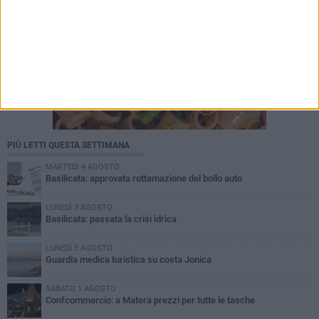
PIÙ LETTI QUESTA SETTIMANA
MARTEDÌ 4 AGOSTO
Basilicata: approvata rottamazione del bollo auto
LUNEDÌ 3 AGOSTO
Basilicata: passata la crisi idrica
LUNEDÌ 3 AGOSTO
Guardia medica turistica su costa Jonica
SABATO 1 AGOSTO
Confcommercio: a Matera prezzi per tutte le tasche