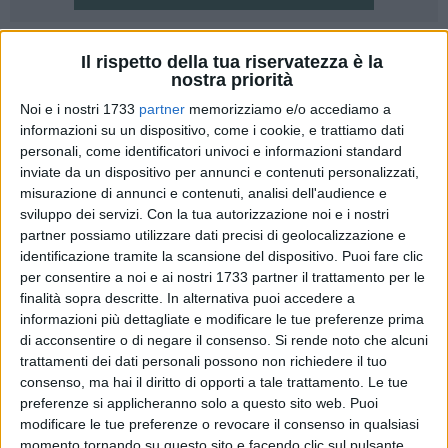
A cura di
Il rispetto della tua riservatezza è la
VITTORIA SCASCIAMACCHIA
nostra priorità
Noi e i nostri 1733
partner
memorizziamo e/o accediamo a
Sarà realizzata a Matera l'antenna che riceverà in Italia i dati
informazioni su un dispositivo, come i cookie, e trattiamo dati
del programma europeo di osservazione della Terra,
personali, come identificatori univoci e informazioni standard
Copernicus, lanciato da Agenzia Spaziale Europea (Esa) e
inviate da un dispositivo per annunci e contenuti personalizzati,
Commissione Ue e basato su una costellazione di
misurazione di annunci e contenuti, analisi dell'audience e
'Sentinelle' del pianeta.
sviluppo dei servizi.
Con la tua autorizzazione noi e i nostri
partner possiamo utilizzare dati precisi di geolocalizzazione e
identificazione tramite la scansione del dispositivo. Puoi fare clic
La firma dell'accordo, che prevede la realizzazione del punto
per consentire a noi e ai nostri 1733 partner il trattamento per le
ricezione dati a Matera, è avvenuta il 6 Ottobre, fra il
finalità sopra descritte. In alternativa puoi accedere a
presidente dell'Agenzia Spaziale Italiana (Asi), Roberto
informazioni più dettagliate e modificare le tue preferenze prima
Battiston, e il capo del direttorato dell'Esa per l'Osservazione
di acconsentire o di negare il consenso.
Si rende noto che alcuni
della Terra, Volker Liebig. Lo ha detto all'Ansa il presidente
trattamenti dei dati personali possono non richiedere il tuo
dell'Asi.
consenso, ma hai il diritto di opporti a tale trattamento. Le tue
Chiamato 'Collaborative Ground Segment', ossia il segmento
preferenze si applicheranno solo a questo sito web. Puoi
modificare le tue preferenze o revocare il consenso in qualsiasi
di terra, sarà il punto italiano di ricezione dei dati dei satelliti
momento tornando su questo sito e facendo clic sul pulsante