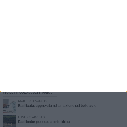
PIÙ LETTI QUESTA SETTIMANA
MARTEDÌ 4 AGOSTO
Basilicata: approvata rottamazione del bollo auto
LUNEDÌ 3 AGOSTO
Basilicata: passata la crisi idrica