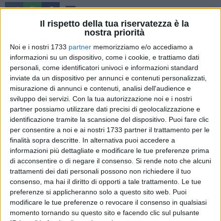
1
Il rispetto della tua riservatezza è la
In alcune scuole di Matera, è partita la distribuzione di acqua
nostra priorità
senza bottiglietta di plastica nel servizio mensa. Si è iniziato
Noi e i nostri 1733
partner
memorizziamo e/o accediamo a
dalle scuole dell'infanzia di via Sanniti, via Cererie, via
informazioni su un dispositivo, come i cookie, e trattiamo dati
Frangione, via Quercia, via Morelli.
personali, come identificatori univoci e informazioni standard
inviate da un dispositivo per annunci e contenuti personalizzati,
misurazione di annunci e contenuti, analisi dell'audience e
Su indicazione dell'Amministrazione comunale, l'acqua viene
sviluppo dei servizi.
Con la tua autorizzazione noi e i nostri
fornita in caraffe di vetro, utilizzando acqua pubblica priva
partner possiamo utilizzare dati precisi di geolocalizzazione e
di residui, fresca e buona, come confermano le analisi e gli
identificazione tramite la scansione del dispositivo. Puoi fare clic
stessi operatori scolastici sul posto. Le caraffe arriveranno
per consentire a noi e ai nostri 1733 partner il trattamento per le
in tutte le nostre scuole comunali, infanzia, primaria e media.
finalità sopra descritte. In alternativa puoi accedere a
"Una scelta di sostenibilità -sottolinea il sindaco Domenico
informazioni più dettagliate e modificare le tue preferenze prima
Bennardi- e discontinuità, per ridurre l'uso di plastica nelle
di acconsentire o di negare il consenso.
Si rende noto che alcuni
trattamenti dei dati personali possono non richiedere il tuo
scuole e la conseguente dispersione nell'ambiente dove
consenso, ma hai il diritto di opporti a tale trattamento. Le tue
cresceranno i nostri bambini. È per scelte come questa, che
preferenze si applicheranno solo a questo sito web. Puoi
la città di Matera è stata premiata dall'associazione
modificare le tue preferenze o revocare il consenso in qualsiasi
nazionale Plastic free".
momento tornando su questo sito e facendo clic sul pulsante