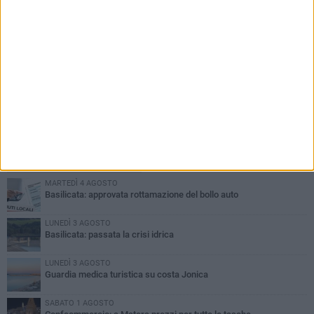
PIÙ LETTI QUESTA SETTIMANA
MARTEDÌ 4 AGOSTO
Basilicata: approvata rottamazione del bollo auto
LUNEDÌ 3 AGOSTO
Basilicata: passata la crisi idrica
LUNEDÌ 3 AGOSTO
Guardia medica turistica su costa Jonica
SABATO 1 AGOSTO