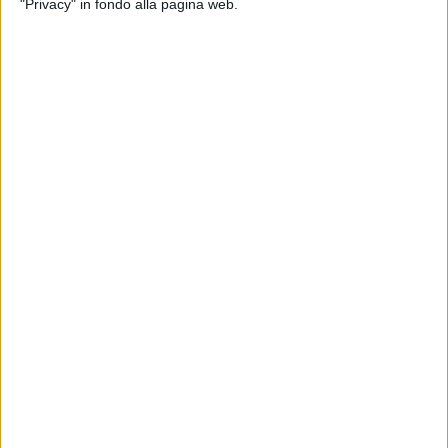
"Privacy" in fondo alla pagina web.
Le economie ricavate dal minor consumo di plastica, sono
state reinvestite nel servizio mensa e nella pulizia delle
caraffe con apposite lavastoviglie.