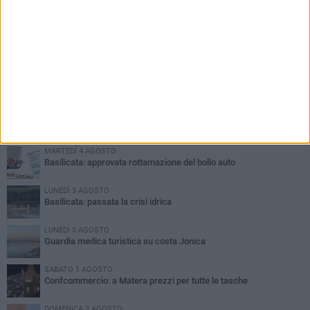
PIÙ LETTI QUESTA SETTIMANA
MARTEDÌ 4 AGOSTO
Basilicata: approvata rottamazione del bollo auto
LUNEDÌ 3 AGOSTO
Basilicata: passata la crisi idrica
LUNEDÌ 3 AGOSTO
Guardia medica turistica su costa Jonica
SABATO 1 AGOSTO
Confcommercio: a Matera prezzi per tutte le tasche
DOMENICA 2 AGOSTO