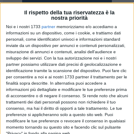
Il rispetto della tua riservatezza è la
nostra priorità
Noi e i nostri 1733
partner
memorizziamo e/o accediamo a
Con l'arrivo dell'estate torna il consueto appuntamento
informazioni su un dispositivo, come i cookie, e trattiamo dati
materano con il cinema. Da domani "ciack si gira" all'ottava
personali, come identificatori univoci e informazioni standard
edizione del Parcomurgiafilm, una rassegna di dodici
inviate da un dispositivo per annunci e contenuti personalizzati,
appuntamenti con una durata complessiva di otto settimane
misurazione di annunci e contenuti, analisi dell'audience e
e che vedrà dunque i titoli di coda il prossimo 26 agosto.
sviluppo dei servizi.
Con la tua autorizzazione noi e i nostri
partner possiamo utilizzare dati precisi di geolocalizzazione e
Un evento, questo, organizzato dal Centro di Educazione
identificazione tramite la scansione del dispositivo. Puoi fare clic
per consentire a noi e ai nostri 1733 partner il trattamento per le
Ambientale di Matera, in collaborazione con l'Ente Parco e
finalità sopra descritte. In alternativa puoi accedere a
l'associazione di cultura cinematografica Cinergia, che con
informazioni più dettagliate e modificare le tue preferenze prima
pochi soldi si pongono l'obbiettivo di emozionare, divertire e
di acconsentire o di negare il consenso.
Si rende noto che alcuni
stimolare in modo intelligente il pubblico amante di cinema.
trattamenti dei dati personali possono non richiedere il tuo
Ogni appuntamento vedrà la seguente organizzazione: dalle
consenso, ma hai il diritto di opporti a tale trattamento. Le tue
ore 21:00 prima della proiezione immancabili saranno le
preferenze si applicheranno solo a questo sito web. Puoi
degustazioni dei sapori autentici del territorio e subito dopo,
modificare le tue preferenze o revocare il consenso in qualsiasi
momento tornando su questo sito e facendo clic sul pulsante
alle ore 22:00, ci sarà la visione del film. Primo
"Privacy" in fondo alla pagina web.