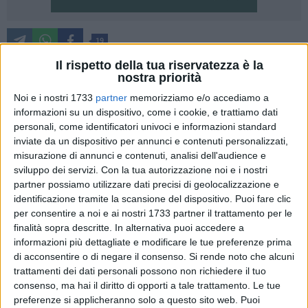
19
Il rispetto della tua riservatezza è la
Esistono monumenti che non sono fatti di pietra, ma di linfa,
nostra priorità
foglie e secoli di storia. Sono gli alberi monumentali della
Noi e i nostri 1733
partner
memorizziamo e/o accediamo a
Basilicata, i 'patriarchi' verdi che 'vegliano' sui nostri borghi e
informazioni su un dispositivo, come i cookie, e trattiamo dati
sulle nostre montagne. Con l'ultimo decreto firmato dal
personali, come identificatori univoci e informazioni standard
Presidente della Regione c'è stato il nono aggiornamento
inviate da un dispositivo per annunci e contenuti personalizzati,
dell'elenco degli alberi monumentali d'Italia per la Basilicata,
misurazione di annunci e contenuti, analisi dell'audience e
che porta a 181 il numero complessivo degli esemplari
sviluppo dei servizi.
Con la tua autorizzazione noi e i nostri
tutelati sul territorio regionale. L'elenco è stato istituito dal
partner possiamo utilizzare dati precisi di geolocalizzazione e
identificazione tramite la scansione del dispositivo. Puoi fare clic
Decreto interministeriale del 23 ottobre 2014 che ha definito
per consentire a noi e ai nostri 1733 partner il trattamento per le
criteri e modalità per il censimento degli alberi monumentali
finalità sopra descritte. In alternativa puoi accedere a
a livello regionale e nazionale.
informazioni più dettagliate e modificare le tue preferenze prima
di acconsentire o di negare il consenso.
Si rende noto che alcuni
La Regione Basilicata, attraverso l'Ufficio Parchi, Biodiversità
trattamenti dei dati personali possono non richiedere il tuo
e Tutela della Natura, ha aderito sin da subito alle
consenso, ma hai il diritto di opporti a tale trattamento. Le tue
disposizioni normative per l'attuazione delle attività di
preferenze si applicheranno solo a questo sito web. Puoi