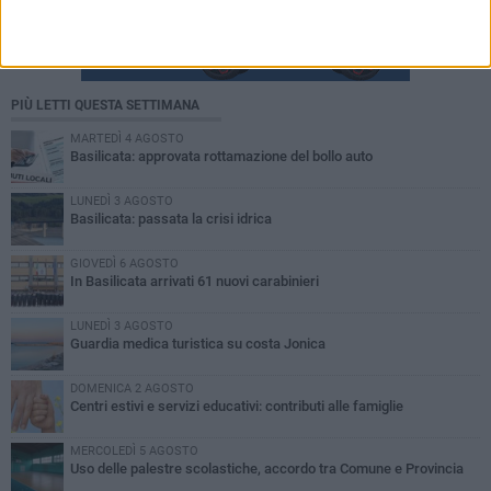
PIÙ LETTI QUESTA SETTIMANA
MARTEDÌ 4 AGOSTO
Basilicata: approvata rottamazione del bollo auto
LUNEDÌ 3 AGOSTO
Basilicata: passata la crisi idrica
GIOVEDÌ 6 AGOSTO
In Basilicata arrivati 61 nuovi carabinieri
LUNEDÌ 3 AGOSTO
Guardia medica turistica su costa Jonica
DOMENICA 2 AGOSTO
Centri estivi e servizi educativi: contributi alle famiglie
MERCOLEDÌ 5 AGOSTO
Uso delle palestre scolastiche, accordo tra Comune e Provincia