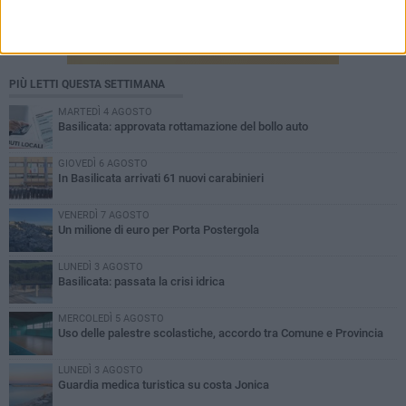
PIÙ LETTI QUESTA SETTIMANA
MARTEDÌ 4 AGOSTO
Basilicata: approvata rottamazione del bollo auto
GIOVEDÌ 6 AGOSTO
In Basilicata arrivati 61 nuovi carabinieri
VENERDÌ 7 AGOSTO
Un milione di euro per Porta Postergola
LUNEDÌ 3 AGOSTO
Basilicata: passata la crisi idrica
MERCOLEDÌ 5 AGOSTO
Uso delle palestre scolastiche, accordo tra Comune e Provincia
LUNEDÌ 3 AGOSTO
Guardia medica turistica su costa Jonica