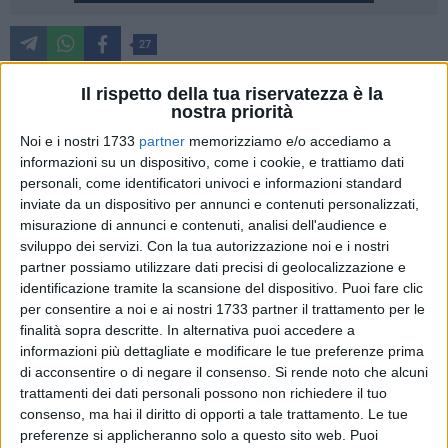
27
Un'improvvisa e violenta ondata di maltempo, caratterizzata
Il rispetto della tua riservatezza è la
da pioggia, grandine e forte vento, ha causato un grave
nostra priorità
incidente nel pomeriggio di oggi, intorno alle 15:40, nel
Noi e i nostri 1733
partner
memorizziamo e/o accediamo a
bosco di Fonnoni, nell'agro di Ferrandina. Un grande albero
informazioni su un dispositivo, come i cookie, e trattiamo dati
di quercia è crollato su una Fiat Panda di colore bianco,
personali, come identificatori univoci e informazioni standard
travolgendo quattro giovani.
inviate da un dispositivo per annunci e contenuti personalizzati,
misurazione di annunci e contenuti, analisi dell'audience e
sviluppo dei servizi.
Con la tua autorizzazione noi e i nostri
Nell'area erano in corso dei picnic. Poi c'è stato un
partner possiamo utilizzare dati precisi di geolocalizzazione e
temporale. Per questo i quattro erano in auto.
identificazione tramite la scansione del dispositivo. Puoi fare clic
per consentire a noi e ai nostri 1733 partner il trattamento per le
La squadra dei Vigili del Fuoco di Matera, della Sede
finalità sopra descritte. In alternativa puoi accedere a
Distaccata di Ferrandina, è intervenuta immediatamente sul
informazioni più dettagliate e modificare le tue preferenze prima
luogo dell'accaduto. I soccorritori hanno trovato il veicolo
di acconsentire o di negare il consenso.
Si rende noto che alcuni
trattamenti dei dati personali possono non richiedere il tuo
schiacciato dal tronco dell'albero.
consenso, ma hai il diritto di opporti a tale trattamento. Le tue
preferenze si applicheranno solo a questo sito web. Puoi
I primi a prestare soccorso sono stati alcuni presenti che