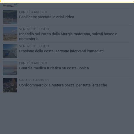
LUNEDÌ 3 AGOSTO
Basilicata: passata la crisi idrica
VENERDÌ 31 LUGLIO
Incendio nel Parco della Murgia materana, salvati bosco e
cementeria
VENERDÌ 31 LUGLIO
Erosione della costa: servono interventi immediati
LUNEDÌ 3 AGOSTO
Guardia medica turistica su costa Jonica
SABATO 1 AGOSTO
Confcommercio: a Matera prezzi per tutte le tasche