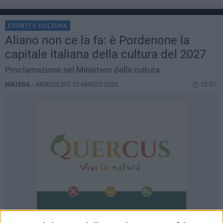
EVENTI E CULTURA
Aliano non ce la fa: è Pordenone la
capitale italiana della cultura del 2027
Proclamazione nel Ministero della cultura
MATERA -
MERCOLEDÌ 12 MARZO 2025
12.07