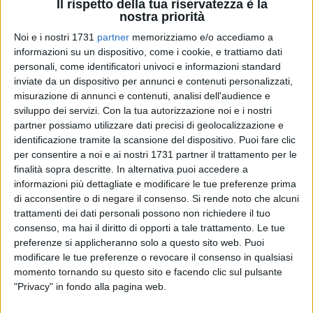
Il rispetto della tua riservatezza è la
nostra priorità
16
Noi e i nostri 1731
partner
memorizziamo e/o accediamo a
informazioni su un dispositivo, come i cookie, e trattiamo dati
Aliano non ce la fa: è Pordenone la capitale italiana della
personali, come identificatori univoci e informazioni standard
cultura del 2027. La proclamazione è avvenuta nel Ministero
inviate da un dispositivo per annunci e contenuti personalizzati,
della cultura.
misurazione di annunci e contenuti, analisi dell'audience e
sviluppo dei servizi.
Con la tua autorizzazione noi e i nostri
La scelta è avvenuta all'unanimità da parte della giuria,
partner possiamo utilizzare dati precisi di geolocalizzazione e
identificazione tramite la scansione del dispositivo. Puoi fare clic
presieduta dal giornalista Davide Maria Desario. Il ministro
per consentire a noi e ai nostri 1731 partner il trattamento per le
Alessandro Giuli ha proclamato la città vincitrice.
finalità sopra descritte. In alternativa puoi accedere a
informazioni più dettagliate e modificare le tue preferenze prima
Oltre ad Aliano e Pordenone, erano in finale Alberobello
di acconsentire o di negare il consenso.
Si rende noto che alcuni
(Puglia) – "Pietramadre"; Brindisi (Puglia) – "Navigare il
trattamenti dei dati personali possono non richiedere il tuo
futuro"; Gallipoli (Puglia) "La bella tra terra e mare"; La
consenso, ma hai il diritto di opporti a tale trattamento. Le tue
Spezia (Liguria) – "Una cultura come il mare"; Pompei
preferenze si applicheranno solo a questo sito web. Puoi
modificare le tue preferenze o revocare il consenso in qualsiasi
(Campania) – "Pompei Continuum"; Reggio Calabria
momento tornando su questo sito e facendo clic sul pulsante
(Calabria) – "Cuore del Mediterraneo"; Sant'Andrea di Conza
"Privacy" in fondo alla pagina web.
(Campania) – "Incontro tempo"; Savona (Liguria) – "Nuove
rotte per la cultura".