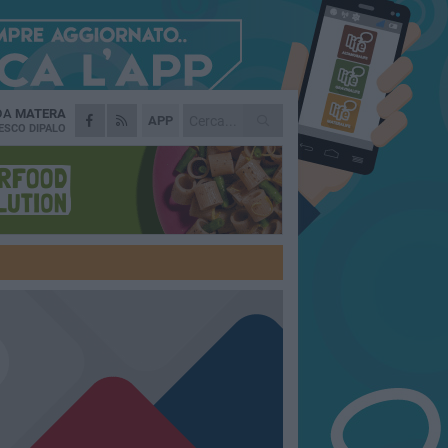
 DA
MATERA
APP
ESCO DIPALO