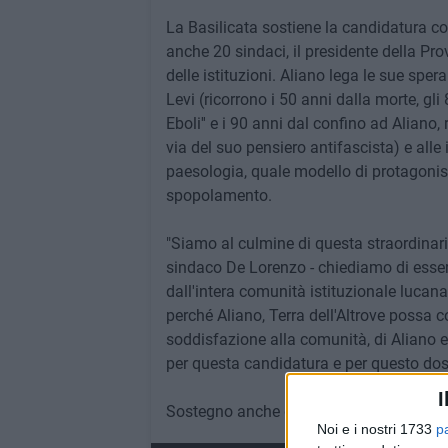
La Basilicata sostiene la candidatura 
anche 20 sindaci, il presidente della Pr
delle istituzioni. Aliano lega le sue spera
Levi (ricorrono i 50 anni dalla morte, gli
Eboli'' e i 90 anni dal confino ad Aliano,
via del suo pensiero antifascista) e alle i
paesologia, quale modello di protagonismo
spopolamento.
"Siamo al culmine di questa straordina
sindaco De Lorenzo - chiediamo di esser
dall'intera comunità istituzionale lucana
perché Aliano, Terra dell'Altrove possa c
soddisfazione alla comunità, di Aliano e 
per questa candidatura e per questo doss
I
Sostegno anche da Anci, dalla Fondazion
Noi e i nostri 1733
p