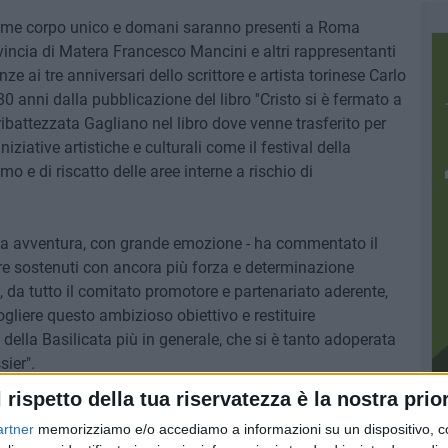
come corpo unico e domani saranno presenti a Roma
ovincia di Matera Francesco Mancini e altri rappresentanti
nze ai tre anniversari dello scrittore e artista torinese Carlo
 80 anni dalla pubblicazione del libro ''Cristo si è fermato a
 ribattezzata Gagliano nel libro dove venne trasferito per
niziative artistiche e culturali come il festival della
 e di riscatto delle aree interne a rischio di
ria avventura, con grande emozione - ha commentato il
e sostenuti con ancora più forza e determinazione
, da tutto il comitato promotore e partenariato aderente,
ogliere questo ambizioso obiettivo e restituire
della Basilicata più in generale, che si è tanto adoperata
ier".
l rispetto della tua riservatezza è la nostra prior
e Matera Basilicata 2019 e dall'Apt.
artner
memorizziamo e/o accediamo a informazioni su un dispositivo, c