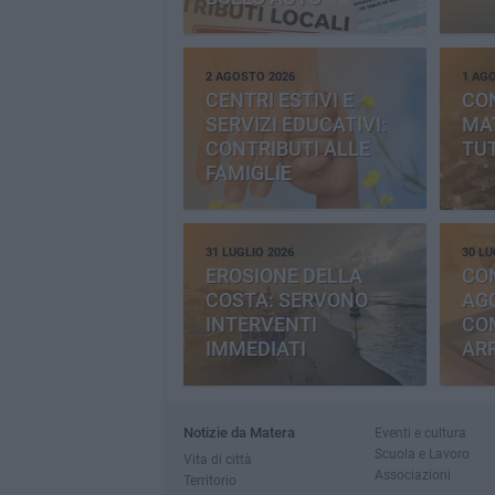
2 AGOSTO 2026
1 AG
CENTRI ESTIVI E
CO
SERVIZI EDUCATIVI:
MAT
CONTRIBUTI ALLE
TUT
FAMIGLIE
31 LUGLIO 2026
30 LU
EROSIONE DELLA
CO
COSTA: SERVONO
AGG
INTERVENTI
CO
IMMEDIATI
AR
Notizie da Matera
Eventi e cultura
Scuola e Lavoro
Vita di città
Associazioni
Territorio