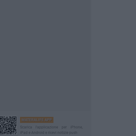
MATERALIFE APP
Scarica l'applicazione per iPhone,
iPad e Android e ricevi notizie push