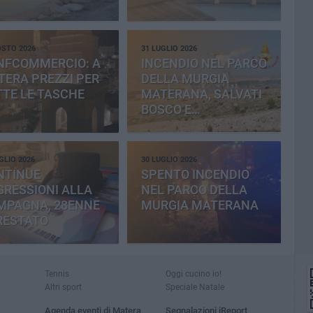
OSTO 2026
31 LUGLIO 2026
NFCOMMERCIO: A
INCENDIO NEL PARCO
ERA PREZZI PER
DELLA MURGIA
TE LE TASCHE
MATERANA, SALVATI
BOSCO E
CEMENTERIA
GLIO 2026
30 LUGLIO 2026
NTINUE
SPENTO INCENDIO
RESSIONI ALLA
NEL PARCO DELLA
MPAGNA, 28ENNE
MURGIA MATERANA
RESTATO
Tennis
Oggi cucino io!
Altri sport
Speciale Natale
Agenda eventi di Matera
Segnalazioni iReport