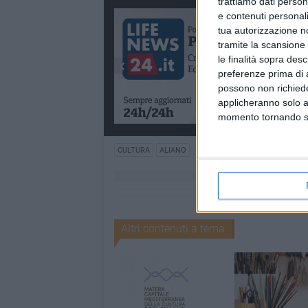
trattiamo dati person
e contenuti personali
tua autorizzazione no
tramite la scansione 
le finalità sopra des
preferenze prima di 
possono non richieder
applicheranno solo a
momento tornando su 
CULTURA
ALIANO
Altri contenuti a tema