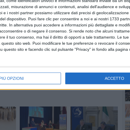
ali, come identificatori univoci e informazioni standard inviate da un di
zzati, misurazione di annunci e contenuti, analisi dell'audience e svilupp
i e i nostri partner possiamo utilizzare dati precisi di geolocalizzazione 
del dispositivo. Puoi fare clic per consentire a noi e ai nostri 1733 partn
critte. In alternativa puoi accedere a informazioni più dettagliate e modif
acconsentire o di negare il consenso.
Si rende noto che alcuni trattamen
PI
e il tuo consenso, ma hai il diritto di opporti a tale trattamento. Le tue
 questo sito web. Puoi modificare le tue preferenze o revocare il conse
questo sito e facendo clic sul pulsante "Privacy" in fondo alla pagina
PIÙ OPZIONI
ACCETTO