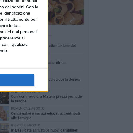
spositivo per annunci
o dei servizi.
Con la
e identificazione
er il trattamento per
icare le tue
ti dei dati personali
Ù LETTI QUESTA SETTIMANA
 preferenze si
MARTEDÌ 4 AGOSTO
nso in qualsiasi
Basilicata: approvata rottamazione del
 web.
bollo auto
LUNEDÌ 3 AGOSTO
Basilicata: passata la crisi idrica
LUNEDÌ 3 AGOSTO
Guardia medica turistica su costa Jonica
SABATO 1 AGOSTO
Confcommercio: a Matera prezzi per tutte
le tasche
DOMENICA 2 AGOSTO
Centri estivi e servizi educativi: contributi
alle famiglie
GIOVEDÌ 6 AGOSTO
In Basilicata arrivati 61 nuovi carabinieri