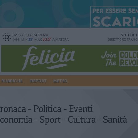
32
°C
CIELO SERENO
NOTIZIE
33.5°
OGGI MIN
23°
MAX
A
MATERA
DIRETTORE
FRANC
RUBRICHE
IREPORT
METEO