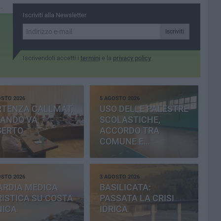
6
Iscriviti alla Newsletter
Iscriviti
Iscrivendoti accetti i
termini
e la
privacy policy
OSTO 2026
5 AGOSTO 2026
RTENZA CALLMAT,
USO DELLE PALESTRE
BANDO VA
SCOLASTICHE,
SERTO
ACCORDO TRA
COMUNE E
PROVINCIA
OSTO 2026
3 AGOSTO 2026
ARDIA MEDICA
BASILICATA:
ISTICA SU COSTA
PASSATA LA CRISI
NICA
IDRICA