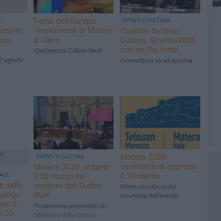
Festa dell'Europa,
EVENTI E CULTURA
l'esperienza di Matera
ttività
Capitale italiana
a Cipro
rali
Cultura, Gravina2028
non ce l’ha fatta
Conferenza Culture Next
e
7 agosto
L’investitura va ad Ancona
28
Matera 2026:
EVENTI E CULTURA
cerimonia di apertura
Matera 2026: si parte
il 20 marzo
ALE
il 20 marzo nel
e della
cantiere del Teatro
Primo incontro sulla
ialogo
Duni
sicurezza dell'evento
o: il
Programma presentato al
l 20
Ministero della cultura