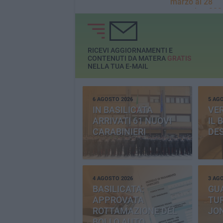
marzo al 28
novembre 202
RICEVI AGGIORNAMENTI E
CONTENUTI DA MATERA
GRATIS
NELLA TUA E-MAIL
6 AGOSTO 2026
5 AG
IN BASILICATA
VE
ARRIVATI 61 NUOVI
IL 
CARABINIERI
DE
4 AGOSTO 2026
3 AG
BASILICATA:
GU
APPROVATA
TUR
ROTTAMAZIONE DEL
JO
BOLLO AUTO