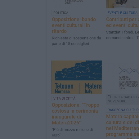
POLITICA
EVENTI E CULTURA
Opposizione: bando
Contributi per a
eventi culturali in
ed eventi cultu
ritardo
Stanziati i fondi. L
domande entro il 1
Richiesta di sospensione da
parte di 15 consiglieri
FINO A
SABATO 
VITA DI CITTÀ
NOVEMBRE
Opposizione: "Troppo
costosa la cerimonia
RASSEGNA CULTUR
Matera capital
inaugurale di
cultura e del d
Matera2026"
nel Mediterrane
"Più di mezzo milione di
programma da
euro"