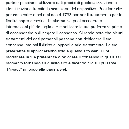
partner possiamo utilizzare dati precisi di geolocalizzazione e
Empowering the Cultural & Creative Sectors" e con la
identificazione tramite la scansione del dispositivo. Puoi fare clic
partecipazione di rappresentanti di circa cinquanta città
per consentire a noi e ai nostri 1733 partner il trattamento per le
europee, istituzioni culturali e operatori del settore, ha
finalità sopra descritte. In alternativa puoi accedere a
affrontato temi come la governance sostenibile degli
informazioni più dettagliate e modificare le tue preferenze prima
ecosistemi culturali, il capacity building e le reti
di acconsentire o di negare il consenso.
Si rende noto che alcuni
internazionali. Un'attenzione specifica è stata dedicata alle
trattamenti dei dati personali possono non richiedere il tuo
condizioni di lavoro degli artisti in contesti di conflitto o
consenso, ma hai il diritto di opporti a tale trattamento. Le tue
preferenze si applicheranno solo a questo sito web. Puoi
esilio, con la partecipazione di organizzazioni come Culture
modificare le tue preferenze o revocare il consenso in qualsiasi
Resourse Al Mawred, Artists On the Frontline, Musicians
momento tornando su questo sito e facendo clic sul pulsante
Without Borders.
"Privacy" in fondo alla pagina web.
Nella giornata conclusiva dell'8 maggio, la Fondazione ha
promosso la sessione dedicata al Mediterranean Cultural
Cities Network (MCCN) – Bridging Shores, Building Futures,
un'iniziativa che mira a connettere città con radici storiche e
sfide contemporanee comuni, facendo della cultura una leva
per lo sviluppo sostenibile e la coesione nel bacino
mediterraneo. La sessione, moderata dalla Direttrice Rita
Orlando, ha coinvolto Stefano Dotto, Senior Expert della