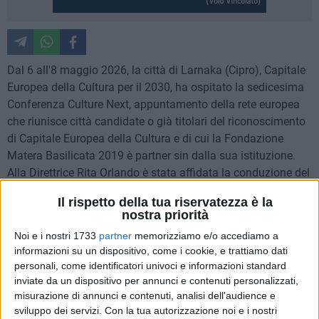
Dal 6 all'8 maggio 2026, la città di Larnaka (Cipro), Capitale
Europea della Cultura per il 2030, ha ospitato la sedicesima
Conferenza Culture Next, appuntamento della rete europea
che riunisce città candidate o già titolari del riconoscimento
di Capitale Europea della Cultura e di cui la Fondazione
Matera Basilicata 2019 è partner sin dalla sua istituzione.
Alla Direttrice Rita Orlando è stata affidata la conduzione del
tavolo sulla rete delle città mediterranee della cultura, dove
Il rispetto della tua riservatezza è la
Matera ha portato uno degli obiettivi strategici del progetto
nostra priorità
"Terre Immerse": costruire un meccanismo stabile di
Noi e i nostri 1733
partner
memorizziamo e/o accediamo a
cooperazione culturale tra le istituzioni locali e la
informazioni su un dispositivo, come i cookie, e trattiamo dati
Commissione europea, gli artisti, gli operatori culturali e i
personali, come identificatori univoci e informazioni standard
cittadini dell'area euromediterranea.
inviate da un dispositivo per annunci e contenuti personalizzati,
misurazione di annunci e contenuti, analisi dell'audience e
La conferenza, svoltasi sotto il tema "Culture for CCS -
sviluppo dei servizi.
Con la tua autorizzazione noi e i nostri