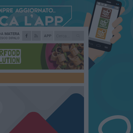
 DA
MATERA
APP
ESCO DIPALO