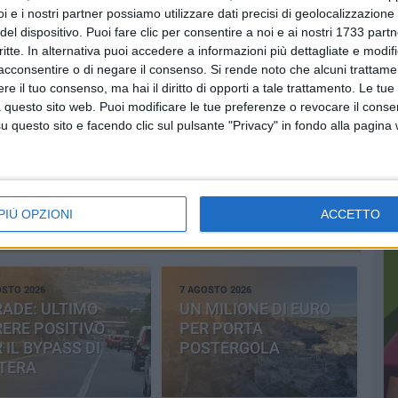
i e i nostri partner possiamo utilizzare dati precisi di geolocalizzazione 
ta gara
l
del dispositivo. Puoi fare clic per consentire a noi e ai nostri 1733 partn
critte. In alternativa puoi accedere a informazioni più dettagliate e modif
rerà per 5
acconsentire o di negare il consenso.
Si rende noto che alcuni trattamen
l 1
e il tuo consenso, ma hai il diritto di opporti a tale trattamento. Le tue
 questo sito web. Puoi modificare le tue preferenze o revocare il conse
questo sito e facendo clic sul pulsante "Privacy" in fondo alla pagina
Iscriviti alla Newsletter
Iscriviti
PIÙ OPZIONI
ACCETTO
Iscrivendoti accetti i
termini
e la
privacy policy
OSTO 2026
7 AGOSTO 2026
ADE: ULTIMO
UN MILIONE DI EURO
ERE POSITIVO
PER PORTA
 IL BYPASS DI
POSTERGOLA
TERA