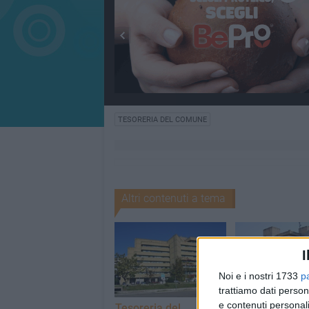
TESORERIA DEL COMUNE
Altri contenuti a tema
I
Noi e i nostri 1733
p
trattiamo dati person
e contenuti personali
Tesoreria del
Tesoreria del