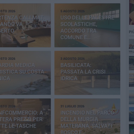
OSTO 2026
5 AGOSTO 2026
RTENZA CALLMAT,
USO DELLE PALESTRE
BANDO VA
SCOLASTICHE,
SERTO
ACCORDO TRA
PI
COMUNE E
PROVINCIA
OSTO 2026
3 AGOSTO 2026
ARDIA MEDICA
BASILICATA:
ISTICA SU COSTA
PASSATA LA CRISI
NICA
IDRICA
OSTO 2026
31 LUGLIO 2026
NFCOMMERCIO: A
INCENDIO NEL PARCO
ERA PREZZI PER
DELLA MURGIA
TE LE TASCHE
MATERANA, SALVATI
BOSCO E