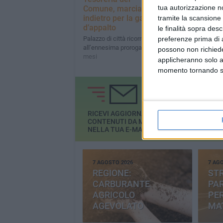
tua autorizzazione no
Comune, marcia
Comune, indet
indietro per la gara
per appaltare i
tramite la scansione 
d’appalto
servizio
le finalità sopra des
Palazzo di città ricorre
La concessione du
preferenze prima di 
all’ennesima proroga di 6
anni a decorrere da
possono non richieder
mesi
gennaio 2016
applicheranno solo a
momento tornando su 
RICEVI AGGIORNAMENTI E
CONTENUTI DA MATERA
GRATIS
NELLA TUA E-MAIL
7 AGOSTO 2026
7 AG
REGIONE:
STR
CARBURANTE
PAR
AGRICOLO
PER
AGEVOLATO
MA