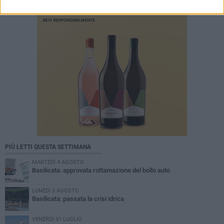
PIÙ LETTI QUESTA SETTIMANA
MARTEDÌ 4 AGOSTO
Basilicata: approvata rottamazione del bollo auto
LUNEDÌ 3 AGOSTO
Basilicata: passata la crisi idrica
VENERDÌ 31 LUGLIO