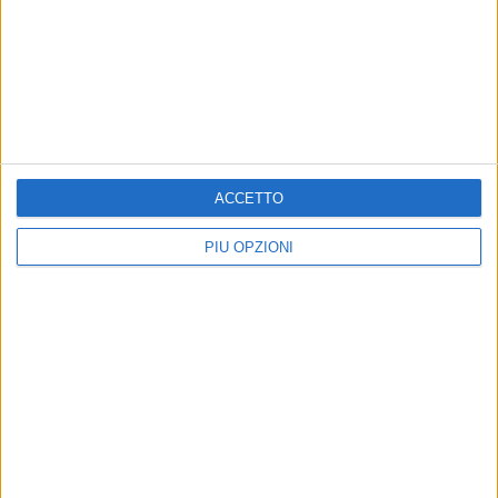
ACCETTO
PIÙ OPZIONI
Altri contenuti a tema
90
TERRITORIO
TERRITORIO
Avviata la bonifica della
Bonifica discarica La