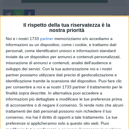
A cura di
MARCO DELLI NOCI
Il rispetto della tua riservatezza è la
nostra priorità
E' stata presentata a Matera la convenzione stipulata tra
l'Università degli Studi della Basilicata e di Firenze. L'accordo
Noi e i nostri 1733
partner
memorizziamo e/o accediamo a
- che interessa le facoltà di architettura e, da tempo, beni
informazioni su un dispositivo, come i cookie, e trattiamo dati
personali, come identificatori univoci e informazioni standard
culturali - ha il fine di favorire tra gli studenti la mobilità, la
inviate da un dispositivo per annunci e contenuti personalizzati,
promozione di scambi di esperienze, e i percorsi comuni di
misurazione di annunci e contenuti, analisi dell'audience e
formazione.
sviluppo dei servizi.
Con la tua autorizzazione noi e i nostri
partner possiamo utilizzare dati precisi di geolocalizzazione e
Gli universitari delle lauree magistrali in architettura e di
identificazione tramite la scansione del dispositivo. Puoi fare clic
ingegneria edile-architettura, pianificazione della città, del
per consentire a noi e ai nostri 1733 partner il trattamento per le
territorio e del paesaggio, pianificazione e progettazione
finalità sopra descritte. In alternativa puoi accedere a
informazioni più dettagliate e modificare le tue preferenze prima
della città e del territorio, e architettura del paesaggio,
di acconsentire o di negare il consenso.
Si rende noto che alcuni
potranno svolgere semestri di studio nell'Università di
trattamenti dei dati personali possono non richiedere il tuo
Firenze e conseguire parte dei crediti formativi previsti dal
consenso, ma hai il diritto di opporti a tale trattamento. Le tue
proprio curriculum, contando sul finanziamento da parte
preferenze si applicheranno solo a questo sito web. Puoi
dell'Unibas. Mentre gli studenti dell'Ateneo fiorentino