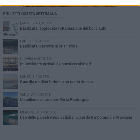
PIÙ LETTI QUESTA SETTIMANA
MARTEDÌ 4 AGOSTO
Basilicata: approvata rottamazione del bollo auto
LUNEDÌ 3 AGOSTO
Basilicata: passata la crisi idrica
GIOVEDÌ 6 AGOSTO
In Basilicata arrivati 61 nuovi carabinieri
LUNEDÌ 3 AGOSTO
Guardia medica turistica su costa Jonica
VENERDÌ 7 AGOSTO
Un milione di euro per Porta Postergola
MERCOLEDÌ 5 AGOSTO
Uso delle palestre scolastiche, accordo tra Comune e Provincia