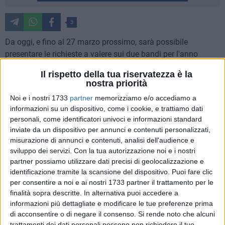
3
Da oggi, e fino al 27 marzo prossimo, sarà possibile
presentare le richieste a valere sui due bandi per l'anno
accademico 2025/2026 con l'obiettivo di garantire agli
Il rispetto della tua riservatezza è la
studenti che si trovano in situazioni di particolare disagio o
nostra priorità
che sono affetti da disabilità le risorse necessarie per
Noi e i nostri 1733
partner
memorizziamo e/o accediamo a
proseguire con successo il percorso di studi.
informazioni su un dispositivo, come i cookie, e trattiamo dati
personali, come identificatori univoci e informazioni standard
Il primo intervento riguarda i contributi straordinari per
inviate da un dispositivo per annunci e contenuti personalizzati,
disagio economico ed eventi imprevisti. È rivolto agli
misurazione di annunci e contenuti, analisi dell'audience e
studenti che, nel corso dell'anno, sono stati colpiti da
sviluppo dei servizi.
Con la tua autorizzazione noi e i nostri
partner possiamo utilizzare dati precisi di geolocalizzazione e
situazioni particolarmente gravi – problemi di salute, perdita
identificazione tramite la scansione del dispositivo. Puoi fare clic
del lavoro in famiglia, decesso di un genitore – e che proprio
per consentire a noi e ai nostri 1733 partner il trattamento per le
per queste ragioni non sono riusciti a raggiungere i requisiti
finalità sopra descritte. In alternativa puoi accedere a
di merito necessari per la borsa di studio ordinaria. In questi
informazioni più dettagliate e modificare le tue preferenze prima
casi l'ARDSU prevede un sostegno diretto di 2.000 euro per
di acconsentire o di negare il consenso.
Si rende noto che alcuni
ciascun beneficiario.
trattamenti dei dati personali possono non richiedere il tuo