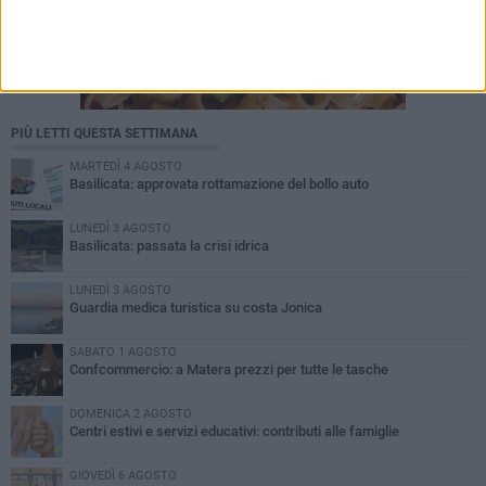
PIÙ LETTI QUESTA SETTIMANA
MARTEDÌ 4 AGOSTO
Basilicata: approvata rottamazione del bollo auto
LUNEDÌ 3 AGOSTO
Basilicata: passata la crisi idrica
LUNEDÌ 3 AGOSTO
Guardia medica turistica su costa Jonica
SABATO 1 AGOSTO
Confcommercio: a Matera prezzi per tutte le tasche
DOMENICA 2 AGOSTO
Centri estivi e servizi educativi: contributi alle famiglie
GIOVEDÌ 6 AGOSTO