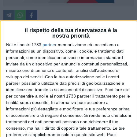
La Giunta regionale della Basilicata ha approvato l'Avviso
Il rispetto della tua riservatezza è la
pubblico "Il valore del sapere – Concessione di borse di
nostra priorità
studio per meritevoli – IV Edizione", destinando una
Noi e i nostri 1733
partner
memorizziamo e/o accediamo a
dotazione finanziaria complessiva di circa 761 mila euro.
informazioni su un dispositivo, come i cookie, e trattiamo dati
L'iniziativa, finanziata a valere sul Programma Regionale
personali, come identificatori univoci e informazioni standard
Basilicata FESR FSE+ 2021-2027, mira a sostenere
inviate da un dispositivo per annunci e contenuti personalizzati,
misurazione di annunci e contenuti, analisi dell'audience e
concretamente il percorso formativo degli studenti,
sviluppo dei servizi.
Con la tua autorizzazione noi e i nostri
contrastando il rischio di fallimento precoce e di dispersione
partner possiamo utilizzare dati precisi di geolocalizzazione e
scolastica. L'obiettivo è duplice: da un lato premiare il merito,
identificazione tramite la scansione del dispositivo. Puoi fare clic
dall'altro offrire un supporto alle famiglie in difficoltà
per consentire a noi e ai nostri 1733 partner il trattamento per le
economica, contribuendo a ridurre le disuguaglianze sociali,
finalità sopra descritte. In alternativa puoi accedere a
educative e formative.
informazioni più dettagliate e modificare le tue preferenze prima
di acconsentire o di negare il consenso.
Si rende noto che alcuni
trattamenti dei dati personali possono non richiedere il tuo
L'Avviso prevede l'erogazione di borse di studio del valore di
consenso, ma hai il diritto di opporti a tale trattamento. Le tue
1.000 euro ciascuna, destinate agli studenti capaci e
preferenze si applicheranno solo a questo sito web. Puoi