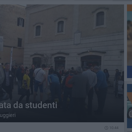
zata da studenti
uggieri
10.44