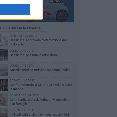
Ù LETTI QUESTA SETTIMANA
MARTEDÌ 4 AGOSTO
Basilicata: approvata rottamazione del
bollo auto
LUNEDÌ 3 AGOSTO
Basilicata: passata la crisi idrica
LUNEDÌ 3 AGOSTO
Guardia medica turistica su costa Jonica
SABATO 1 AGOSTO
Confcommercio: a Matera prezzi per tutte
le tasche
DOMENICA 2 AGOSTO
Centri estivi e servizi educativi: contributi
alle famiglie
GIOVEDÌ 6 AGOSTO
In Basilicata arrivati 61 nuovi carabinieri