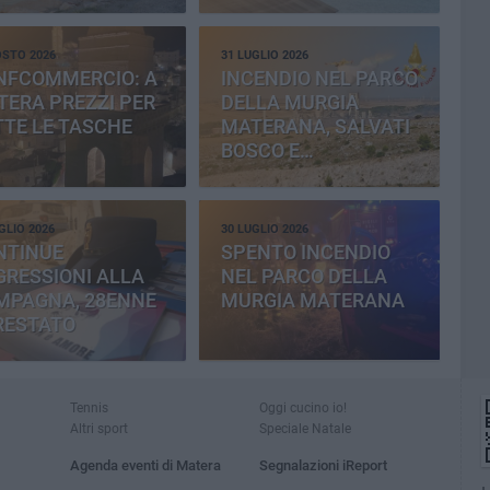
OSTO 2026
31 LUGLIO 2026
NFCOMMERCIO: A
INCENDIO NEL PARCO
ERA PREZZI PER
DELLA MURGIA
TE LE TASCHE
MATERANA, SALVATI
BOSCO E
CEMENTERIA
GLIO 2026
30 LUGLIO 2026
NTINUE
SPENTO INCENDIO
RESSIONI ALLA
NEL PARCO DELLA
MPAGNA, 28ENNE
MURGIA MATERANA
RESTATO
Tennis
Oggi cucino io!
Altri sport
Speciale Natale
Agenda eventi di Matera
Segnalazioni iReport