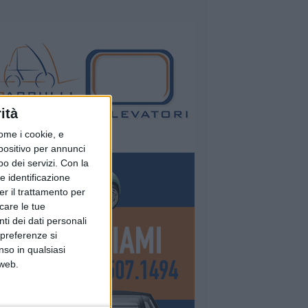
ità
ome i cookie, e
spositivo per annunci
o dei servizi.
Con la
e identificazione
er il trattamento per
icare le tue
ti dei dati personali
 preferenze si
nso in qualsiasi
 web.