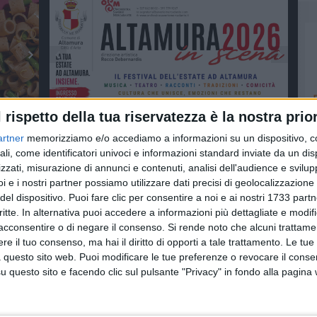
l rispetto della tua riservatezza è la nostra prior
artner
memorizziamo e/o accediamo a informazioni su un dispositivo, c
ali, come identificatori univoci e informazioni standard inviate da un di
zzati, misurazione di annunci e contenuti, analisi dell'audience e svilupp
i e i nostri partner possiamo utilizzare dati precisi di geolocalizzazione 
del dispositivo. Puoi fare clic per consentire a noi e ai nostri 1733 partn
critte. In alternativa puoi accedere a informazioni più dettagliate e modif
acconsentire o di negare il consenso.
Si rende noto che alcuni trattamen
e il tuo consenso, ma hai il diritto di opporti a tale trattamento. Le tue
 questo sito web. Puoi modificare le tue preferenze o revocare il conse
questo sito e facendo clic sul pulsante "Privacy" in fondo alla pagina