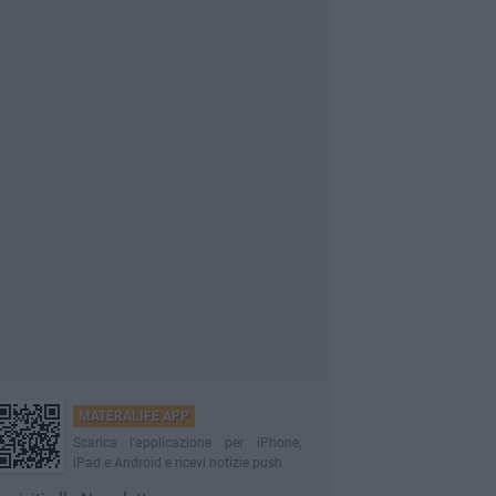
MATERALIFE APP
Scarica l'applicazione per iPhone,
iPad e Android e ricevi notizie push