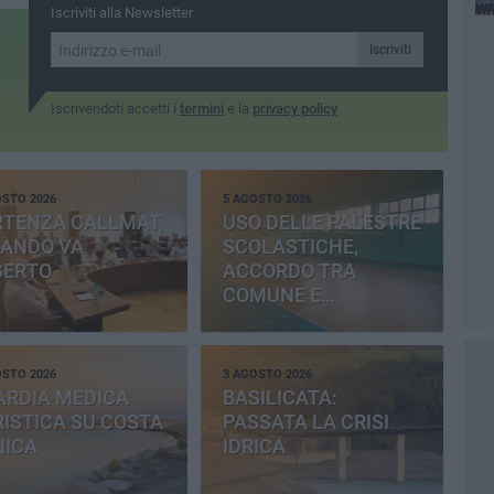
Iscriviti alla Newsletter
Iscriviti
Iscrivendoti accetti i
termini
e la
privacy policy
OSTO 2026
5 AGOSTO 2026
RTENZA CALLMAT,
USO DELLE PALESTRE
BANDO VA
SCOLASTICHE,
SERTO
ACCORDO TRA
COMUNE E
PROVINCIA
OSTO 2026
3 AGOSTO 2026
ARDIA MEDICA
BASILICATA:
ISTICA SU COSTA
PASSATA LA CRISI
NICA
IDRICA