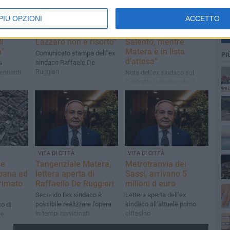
VITA DI CITTÀ
VITA DI CITTÀ
PIÙ OPZIONI
ACCETTO
so la
"Centro Sperimentale
De Ruggieri “Con
o
di Cinematografia:
entusiasmo cambia il
i
Lazzaro non è risorto"
Salento, mentre
a"
Matera è in lista
Comunicato stampa dell’’ex
PI
d’attesa”
sindaco Raffaele De
a
Ruggieri
ennardi
Nota dell’ex sindaco sul
Contratto Istituzionale di
Sviluppo di Matera
VITA DI CITTÀ
VITA DI CITTÀ
me
Tangenziale Matera,
Metrotranvia dei
rbana ed
lettera aperta di
Sassi, arrivano 5
rimato
Raffaello De Ruggieri
milioni d euro
Secondo l'ex sindaco è
Lettera aperta dell’ex
possibile realizzare l'opera
sindaco all’attuale primo
co di
in tempi ravvicinati
cittadino
De