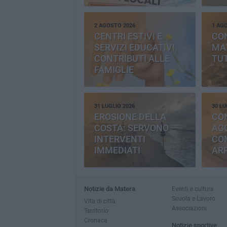
2 AGOSTO 2026
1 AG
CENTRI ESTIVI E
CO
SERVIZI EDUCATIVI:
MAT
CONTRIBUTI ALLE
TUT
FAMIGLIE
31 LUGLIO 2026
30 LU
EROSIONE DELLA
CO
COSTA: SERVONO
AGG
INTERVENTI
CO
IMMEDIATI
AR
Notizie da Matera
Eventi e cultura
Scuola e Lavoro
Vita di città
Associazioni
Territorio
Cronaca
Notizie sportive