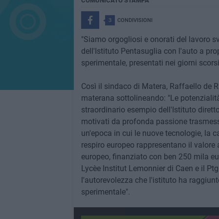
COMUNICATO STAMPA
3
CONDIVISIONI
"Siamo orgogliosi e onorati del lavoro svo
dell'Istituto Pentasuglia con l'auto a pro
sperimentale, presentati nei giorni scorsi 
Così il sindaco di Matera, Raffaello de R
materana sottolineando: "Le potenzialità
straordinario esempio dell'Istituto diret
motivati da profonda passione trasmessa
un'epoca in cui le nuove tecnologie, la c
respiro europeo rappresentano il valore
europeo, finanziato con ben 250 mila euro
Lycèe Institut Lemonnier di Caen e il Pt
l'autorevolezza che l'istituto ha raggiun
sperimentale".