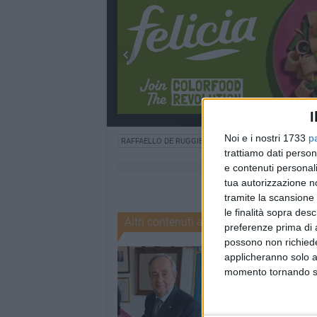
I
Noi e i nostri 1733
p
RAFFAELLO DE RUGGIERI
trattiamo dati person
e contenuti personali
tua autorizzazione no
tramite la scansione 
le finalità sopra des
Altri contenuti a tema
preferenze prima di 
possono non richieder
applicheranno solo a
momento tornando su 