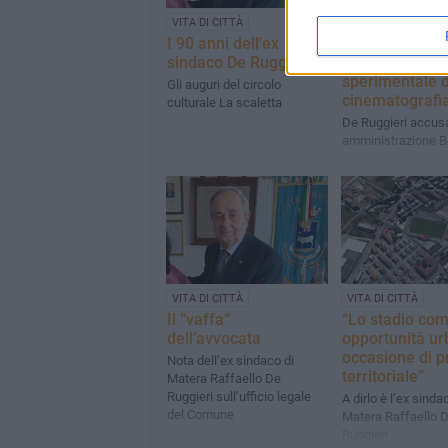
VITA DI CITTÀ
TERRITORIO
I 90 anni dell'ex
"Matera ha per
sindaco De Ruggieri
sede del Centr
sperimentale d
Gli auguri del circolo
cinematografi
culturale La scaletta
De Ruggieri accus
amministrazione B
VITA DI CITTÀ
VITA DI CITTÀ
Il “vaffa”
“Lo stadio co
dell’avvocata
opportunità u
occasione di p
Nota dell’ex sindaco di
territoriale”
Matera Raffaello De
Ruggieri sull’ufficio legale
A dirlo è l’ex sinda
del Comune
Matera Raffaello 
Ruggieri