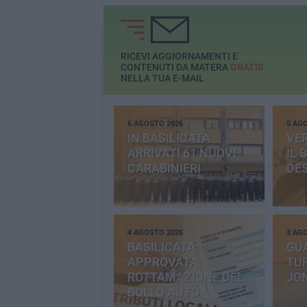
RICEVI AGGIORNAMENTI E
CONTENUTI DA MATERA
GRATIS
NELLA TUA E-MAIL
6 AGOSTO 2026
5 AG
IN BASILICATA
VE
ARRIVATI 61 NUOVI
IL 
CARABINIERI
DE
4 AGOSTO 2026
3 AG
BASILICATA:
GU
APPROVATA
TUR
ROTTAMAZIONE DEL
JO
BOLLO AUTO