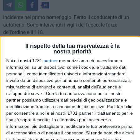
18
Incidente nel primo pomeriggio. Ferito il conducente di un
autotreno. Sono intervenuti i vigili del fuoco, le forze
dell'ordine e il 118.
Il rispetto della tua riservatezza è la
Il mezzo pesante, mentre percorreva lo svincolo Matera
nostra priorità
Centro provenendo dalla strada Bradanica verso la SS7 in
Noi e i nostri 1731
partner
memorizziamo e/o accediamo a
direzione Miglionico, è uscito di strada per cause ancora in
informazioni su un dispositivo, come i cookie, e trattiamo dati
corso di accertamento. Traffico rallentato sulla strada
personali, come identificatori univoci e informazioni standard
statale 7.
inviate da un dispositivo per annunci e contenuti personalizzati,
misurazione di annunci e contenuti, analisi dell'audience e
I dettagli
sviluppo dei servizi.
Con la tua autorizzazione noi e i nostri
Intorno alle ore 14:10 è arrivata la telefonata con richiesta di
partner possiamo utilizzare dati precisi di geolocalizzazione e
identificazione tramite la scansione del dispositivo. Puoi fare clic
soccorso e sono intervenuti la squadra dei Vigili del Fuoco
per consentire a noi e ai nostri 1731 partner il trattamento per le
della Sede Centrale di Matera, supportata dall'Autogrù VV.F.,
finalità sopra descritte. In alternativa puoi accedere a
è intervenuta per un grave incidente stradale che ha visto
informazioni più dettagliate e modificare le tue preferenze prima
coinvolto un autotreno, insieme all'ambulanza del 118. Il
di acconsentire o di negare il consenso.
Si rende noto che alcuni
mezzo pesante, mentre percorreva lo svincolo Matera Centro
trattamenti dei dati personali possono non richiedere il tuo