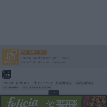
MATERALIFE APP
Scarica l'applicazione per iPhone,
iPad e Android e ricevi notizie push
Contatti e pubblicità
Policy e Privacy
GRAVINALIFE
ALTAMURALIFE
MATERALIFE
GOCITY NEWS PLATFORM
Notizie da
Matera
Direttore
Francesco Dipalo
© 2001-2026 Edilife. Tutti i diritti riservati. Nessuna parte di questo sito può
essere riprodotta senza il permesso scritto dell'editore. Tecnologia: GoCity