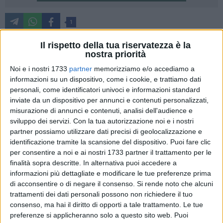
1
Stasera, alle ore 20.00, in piazza Vittorio Veneto, Vincenzo
Il rispetto della tua riservatezza è la
Santochirico e Domenico Bennardi terranno un comizio
nostra priorità
congiunto dal titolo ''La scelta giusta per Matera''. L'iniziativa
Noi e i nostri 1733
partner
memorizziamo e/o accediamo a
nasce come momento di ringraziamento ai materani che
informazioni su un dispositivo, come i cookie, e trattiamo dati
hanno sostenuto ''due proposte politiche che, pur distinte,
personali, come identificatori univoci e informazioni standard
inviate da un dispositivo per annunci e contenuti personalizzati,
condividono una visione progressista, un'idea di città
misurazione di annunci e contenuti, analisi dell'audience e
partecipata, trasparente e libera da logiche di potere''. Il
sviluppo dei servizi.
Con la tua autorizzazione noi e i nostri
comizio viene presentato anche come ''un'occasione per
partner possiamo utilizzare dati precisi di geolocalizzazione e
prendere posizione con chiarezza su questa ultima fase
identificazione tramite la scansione del dispositivo. Puoi fare clic
della competizione elettorale, che si apre in un clima segnato
per consentire a noi e ai nostri 1733 partner il trattamento per le
da incertezza e ambiguità''.
finalità sopra descritte. In alternativa puoi accedere a
informazioni più dettagliate e modificare le tue preferenze prima
di acconsentire o di negare il consenso.
Si rende noto che alcuni
''La verità è sotto gli occhi di tutti: Matera si trova di fronte a
trattamenti dei dati personali possono non richiedere il tuo
due proposte inadeguate per guidare la città. In una
consenso, ma hai il diritto di opporti a tale trattamento. Le tue
situazione di equilibrio precario e maggioranze instabili, è
preferenze si applicheranno solo a questo sito web. Puoi
indispensabile dire la nostra, nel segno della coerenza