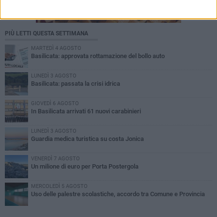
PIÙ LETTI QUESTA SETTIMANA
MARTEDÌ 4 AGOSTO
Basilicata: approvata rottamazione del bollo auto
LUNEDÌ 3 AGOSTO
Basilicata: passata la crisi idrica
GIOVEDÌ 6 AGOSTO
In Basilicata arrivati 61 nuovi carabinieri
LUNEDÌ 3 AGOSTO
Guardia medica turistica su costa Jonica
VENERDÌ 7 AGOSTO
Un milione di euro per Porta Postergola
MERCOLEDÌ 5 AGOSTO
Uso delle palestre scolastiche, accordo tra Comune e Provincia