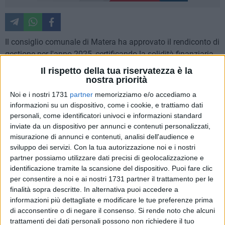
Il consiglio comunale di Matera ha approvato il rendiconto di
gestione per l'anno 2025, certificando la solidità finanziaria
dell'Ente con un bilancio complessivo che supera i 105
Il rispetto della tua riservatezza è la
milioni di euro. Nel dettaglio, le spese correnti ammontano a
nostra priorità
circa 60 milioni di euro, mentre 31 milioni sono destinati alle
Noi e i nostri 1731
partner
memorizziamo e/o accediamo a
spese in conto capitale, a conferma dell'impegno verso gli
informazioni su un dispositivo, come i cookie, e trattiamo dati
investimenti e lo sviluppo del territorio. Tra le principali voci
personali, come identificatori univoci e informazioni standard
della spesa corrente si segnalano circa 11 milioni di euro per
inviate da un dispositivo per annunci e contenuti personalizzati,
misurazione di annunci e contenuti, analisi dell'audience e
l'acquisto di beni e servizi, altre spese correnti e gli interessi
sviluppo dei servizi.
Con la tua autorizzazione noi e i nostri
passivi.
partner possiamo utilizzare dati precisi di geolocalizzazione e
identificazione tramite la scansione del dispositivo. Puoi fare clic
Particolare rilievo assume la Missione 12, dedicata a
per consentire a noi e ai nostri 1731 partner il trattamento per le
politiche sociali e famiglia, con uno stanziamento superiore
finalità sopra descritte. In alternativa puoi accedere a
ai 9 milioni di euro, a testimonianza dell'attenzione verso le
informazioni più dettagliate e modificare le tue preferenze prima
fasce più fragili della popolazione. Tra le altre voci
di acconsentire o di negare il consenso.
Si rende noto che alcuni
trattamenti dei dati personali possono non richiedere il tuo
significative figurano quasi 4 milioni per la Polizia Locale e