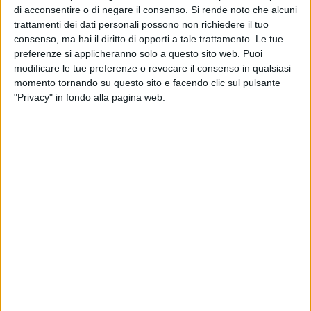
Un progetto che viene da lontano, eredità degli assessori
di acconsentire o di negare il consenso.
Si rende noto che alcuni
trattamenti dei dati personali possono non richiedere il tuo
Selvaggi e Poli Bortone, con i quali si era condiviso un
consenso, ma hai il diritto di opporti a tale trattamento. Le tue
percorso che portasse alla realizzazione di un bando per gli
preferenze si applicheranno solo a questo sito web. Puoi
eventi da programmare tra il 2018 e il 2020.
modificare le tue preferenze o revocare il consenso in qualsiasi
momento tornando su questo sito e facendo clic sul pulsante
"Purtroppo tutto si è fermato- considera amaramente il
"Privacy" in fondo alla pagina web.
responsabile turismo Confapi-. Quel sistema di
concertazione intensa, che aveva portato a un grande
fermento di attività, di idee e di progetti, è stato
improvvisamente interrotto e oggi regna una calma piatta
che desta non poche preoccupazioni negli operatori".
Gli imprenditori appaiono scoraggiati e si sentono
abbandonati dalla politica.
"Dopo avere visto arrivare tanti progetti e interessanti
risposte ai bandi negli anni scorsi, oggi nessuno si vuole
impegnare a creare e ideare eventi, perché la politica ha
deciso di non emanare più alcun bando"- continua Braia.