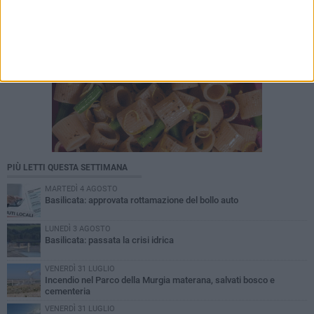
PIÙ LETTI QUESTA SETTIMANA
MARTEDÌ 4 AGOSTO
Basilicata: approvata rottamazione del bollo auto
LUNEDÌ 3 AGOSTO
Basilicata: passata la crisi idrica
VENERDÌ 31 LUGLIO
Incendio nel Parco della Murgia materana, salvati bosco e
cementeria
VENERDÌ 31 LUGLIO