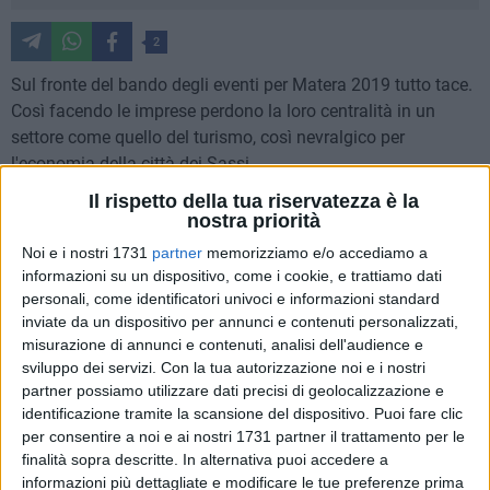
2
Sul fronte del bando degli eventi per Matera 2019 tutto tace.
Così facendo le imprese perdono la loro centralità in un
settore come quello del turismo, così nevralgico per
l'economia della città dei Sassi.
Il rispetto della tua riservatezza è la
Parole dure quelle del responsabile del settore turistico della
nostra priorità
Confapi, Franco Braia.
Noi e i nostri 1731
partner
memorizziamo e/o accediamo a
informazioni su un dispositivo, come i cookie, e trattiamo dati
Una preoccupazione legittimata dall'improvviso silenzio
personali, come identificatori univoci e informazioni standard
dell'amministrazione comunale, che in passato ha
inviate da un dispositivo per annunci e contenuti personalizzati,
misurazione di annunci e contenuti, analisi dell'audience e
collaborato con l'associazione di imprese, per il
sviluppo dei servizi.
Con la tua autorizzazione noi e i nostri
miglioramento delle politiche turistiche della città.
partner possiamo utilizzare dati precisi di geolocalizzazione e
identificazione tramite la scansione del dispositivo. Puoi fare clic
Un silenzio che non fa presagire niente di buono, perché -
per consentire a noi e ai nostri 1731 partner il trattamento per le
dice Braia- "a tutt'oggi il bando annunciato per gli eventi non
finalità sopra descritte. In alternativa puoi accedere a
è stato emanato, né probabilmente lo sarà".
informazioni più dettagliate e modificare le tue preferenze prima