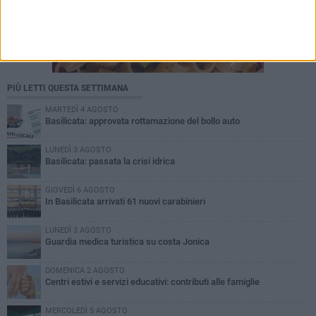
PIÙ LETTI QUESTA SETTIMANA
MARTEDÌ 4 AGOSTO
Basilicata: approvata rottamazione del bollo auto
LUNEDÌ 3 AGOSTO
Basilicata: passata la crisi idrica
GIOVEDÌ 6 AGOSTO
In Basilicata arrivati 61 nuovi carabinieri
LUNEDÌ 3 AGOSTO
Guardia medica turistica su costa Jonica
DOMENICA 2 AGOSTO
Centri estivi e servizi educativi: contributi alle famiglie
MERCOLEDÌ 5 AGOSTO