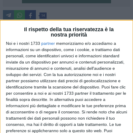
14
Secondo giorno di voto per le elezioni amministrative a
Il rispetto della tua riservatezza è la
Matera. Urne aperte sino alle 15. Ieri l'affluenza è stata del
nostra priorità
50,17% degli aventi diritto, un dato inferiore al 53,41% del
Noi e i nostri 1733
partner
memorizziamo e/o accediamo a
2020.
informazioni su un dispositivo, come i cookie, e trattiamo dati
personali, come identificatori univoci e informazioni standard
inviate da un dispositivo per annunci e contenuti personalizzati,
A Matera sono 50.779 gli aventi diritto al voto, suddivisi in
misurazione di annunci e contenuti, analisi dell'audience e
62 sezioni, che a Matera sono chiamati a eleggere il sindaco
sviluppo dei servizi.
Con la tua autorizzazione noi e i nostri
e 32 consiglieri comunali. La sfida è a cinque, con 18 liste in
partner possiamo utilizzare dati precisi di geolocalizzazione e
tutto. I candidati:
identificazione tramite la scansione del dispositivo. Puoi fare clic
Domenico Bennardi (Movimento 5 stelle) corre per la
per consentire a noi e ai nostri 1733 partner il trattamento per le
rielezione dopo aver governato nel periodo 2020-2024;
finalità sopra descritte. In alternativa puoi accedere a
Roberto Cifarelli, che ha vinto le primarie ''Matera Open City''
informazioni più dettagliate e modificare le tue preferenze prima
di acconsentire o di negare il consenso.
Si rende noto che alcuni
indette dal Movimento Giovani x Matera, è sostenuto da una
trattamenti dei dati personali possono non richiedere il tuo
coalizione civica trasversale in cui ci sono esponenti di
consenso, ma hai il diritto di opporti a tale trattamento. Le tue
Forza Italia, Azione, +Europa. Le liste sono Matera nel cuore,
preferenze si applicheranno solo a questo sito web. Puoi