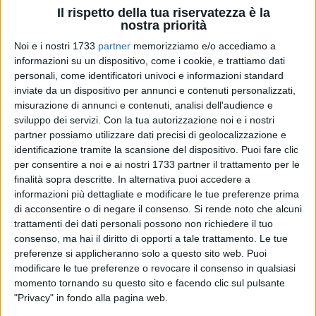
Il rispetto della tua riservatezza è la
nostra priorità
1
Noi e i nostri 1733
partner
memorizziamo e/o accediamo a
Urne riaperte per il secondo giorno elettorale. Si vota fino alle
informazioni su un dispositivo, come i cookie, e trattiamo dati
ore 15.00. Alla chiusura dei seggi, partirà lo scrutinio: prima i
personali, come identificatori univoci e informazioni standard
inviate da un dispositivo per annunci e contenuti personalizzati,
referendum, poi le comunali.
misurazione di annunci e contenuti, analisi dell'audience e
sviluppo dei servizi.
Con la tua autorizzazione noi e i nostri
Per il ballottaggio l'affluenza è scesa di nove punti
partner possiamo utilizzare dati precisi di geolocalizzazione e
percentuali rispetto al primo turno. Alla chiusura dei seggi
identificazione tramite la scansione del dispositivo. Puoi fare clic
ieri la situazione dei seggi era questa:
per consentire a noi e ai nostri 1733 partner il trattamento per le
finalità sopra descritte. In alternativa puoi accedere a
affluenza al voto per il ballottaggio: 41,1%, in calo
informazioni più dettagliate e modificare le tue preferenze prima
rispetto al primo turno (50,17%).
di acconsentire o di negare il consenso.
Si rende noto che alcuni
affluenza al voto per i referendum: 38,7%
trattamenti dei dati personali possono non richiedere il tuo
consenso, ma hai il diritto di opporti a tale trattamento. Le tue
preferenze si applicheranno solo a questo sito web. Puoi
modificare le tue preferenze o revocare il consenso in qualsiasi
momento tornando su questo sito e facendo clic sul pulsante
"Privacy" in fondo alla pagina web.