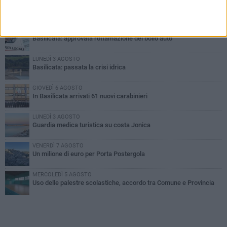
PIÙ LETTI QUESTA SETTIMANA
MARTEDÌ 4 AGOSTO
Basilicata: approvata rottamazione del bollo auto
LUNEDÌ 3 AGOSTO
Basilicata: passata la crisi idrica
GIOVEDÌ 6 AGOSTO
In Basilicata arrivati 61 nuovi carabinieri
LUNEDÌ 3 AGOSTO
Guardia medica turistica su costa Jonica
VENERDÌ 7 AGOSTO
Un milione di euro per Porta Postergola
MERCOLEDÌ 5 AGOSTO
Uso delle palestre scolastiche, accordo tra Comune e Provincia