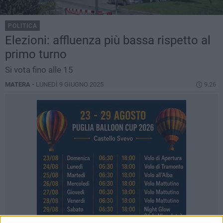
POLITICA
Elezioni: affluenza più bassa rispetto al
primo turno
Si vota fino alle 15
MATERA -
LUNEDÌ 9 GIUGNO 2025
9.26