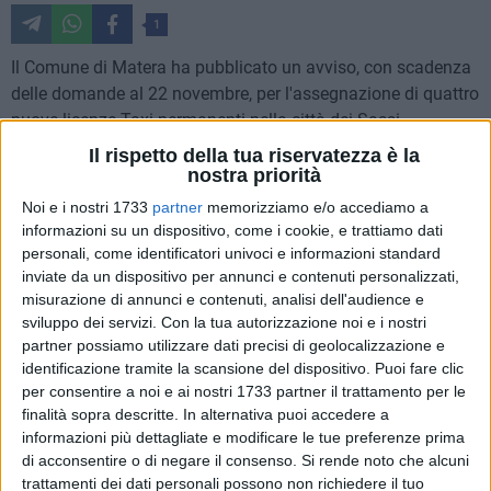
1
Il Comune di Matera ha pubblicato un avviso, con scadenza
delle domande al 22 novembre, per l'assegnazione di quattro
nuove licenze Taxi permanenti nella città dei Sassi.
Il rispetto della tua riservatezza è la
«L'Amministrazione comunale si sta già attivando per
nostra priorità
incrementare ulteriormente le licenze permanenti -spiegano il
Noi e i nostri 1733
partner
memorizziamo e/o accediamo a
sindaco Domenico Bennardi, e l'assessore alla Mobilità
informazioni su un dispositivo, come i cookie, e trattiamo dati
Giuseppe Digilio - perché la città sta crescendo soprattutto in
personali, come identificatori univoci e informazioni standard
inviate da un dispositivo per annunci e contenuti personalizzati,
ambito turistico, quindi necessita di questo genere di
misurazione di annunci e contenuti, analisi dell'audience e
servizio, anche in ragione del fatto che presto alcune aree del
sviluppo dei servizi.
Con la tua autorizzazione noi e i nostri
centro storico non saranno più aperte al traffico. A questo
partner possiamo utilizzare dati precisi di geolocalizzazione e
proposito, stiamo lavorando anche per calmierare le tariffe».
identificazione tramite la scansione del dispositivo. Puoi fare clic
per consentire a noi e ai nostri 1733 partner il trattamento per le
Tra i requisiti preferenziali previsti dal bando, c'è l'esperienza
finalità sopra descritte. In alternativa puoi accedere a
di guida oltre alla buona conoscenza del territorio e delle
informazioni più dettagliate e modificare le tue preferenze prima
di acconsentire o di negare il consenso.
Si rende noto che alcuni
lingue, al fine di elevare anche gli standard qualitativi del
trattamenti dei dati personali possono non richiedere il tuo
servizio. Tutto in piena sintonia con le linee guida nazionali.