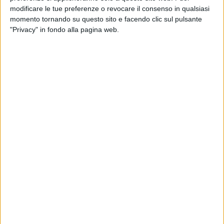
centrali riguardano la 'safety-innovazione' (vale a dire
modificare le tue preferenze o revocare il consenso in qualsiasi
investimenti per migliorare i livelli di sicurezza nei luoghi di
momento tornando su questo sito e facendo clic sul pulsante
lavoro e di responsabilità sociale dell'impresa), il passaggio
"Privacy" in fondo alla pagina web.
generazionale; la valorizzazione della bottega scuola
attraverso investimenti sul recupero e sulla valorizzazione
delle botteghe d'arte e degli antichi mestieri. L'innovazione
può interessare il processo produttivo già in atto nell'azienda
per renderlo più efficace e competitivo oppure l'introduzione
di un nuovo processo per la produzione di nuovi prodotti.
La riunione è stata coordinata dall'assessore allo sviluppo
Francesco Cupparo che ha sottolineato ''l'impegno a
sostenere il comparto artigiano che con le sue 10mila circa
microimprese è vitale per l'economia e l'occupazione e che
vive una fase convulsa di grandi trasformazioni,
accompagnandolo nello sforzo di innovazione senza per
questo tralasciare gli aspetti specifici dell'artigianato
tradizionale, artistico e degli antichi mestieri che stanno
scomparendo''.