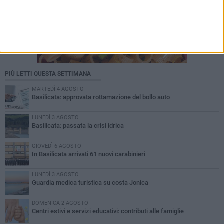
PIÙ LETTI QUESTA SETTIMANA
MARTEDÌ 4 AGOSTO
Basilicata: approvata rottamazione del bollo auto
LUNEDÌ 3 AGOSTO
Basilicata: passata la crisi idrica
GIOVEDÌ 6 AGOSTO
In Basilicata arrivati 61 nuovi carabinieri
LUNEDÌ 3 AGOSTO
Guardia medica turistica su costa Jonica
DOMENICA 2 AGOSTO
Centri estivi e servizi educativi: contributi alle famiglie