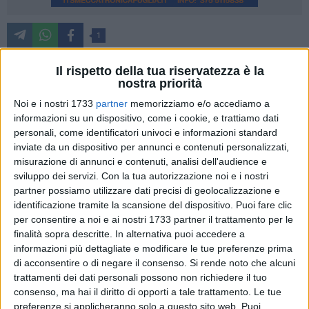
1
La Regione Basilicata ha stanziato 7,5 milioni di euro per il
Il rispetto della tua riservatezza è la
sostegno alle imprese artigiane. L'avviso pubblico, che
nostra priorità
rientra nella strategia di sviluppo economico e sostegno al
Noi e i nostri 1733
partner
memorizziamo e/o accediamo a
lavoro, è stato presentato nel dipartimento regionale alle
informazioni su un dispositivo, come i cookie, e trattiamo dati
attività produttive alle associazioni Confartigianato, Cna,
personali, come identificatori univoci e informazioni standard
Casartigiani e Claai.
inviate da un dispositivo per annunci e contenuti personalizzati,
misurazione di annunci e contenuti, analisi dell'audience e
sviluppo dei servizi.
Con la tua autorizzazione noi e i nostri
Tra gli obiettivi perseguiti, s'intende migliorare il
partner possiamo utilizzare dati precisi di geolocalizzazione e
posizionamento delle imprese sui mercati internazionali ed
identificazione tramite la scansione del dispositivo. Puoi fare clic
aumentarne la competitività attraverso progetti di
per consentire a noi e ai nostri 1733 partner il trattamento per le
investimento. I fondi saranno destinati a innovazioni di
finalità sopra descritte. In alternativa puoi accedere a
processo, di prodotti o servizi; all'utilizzo di Tic (tecnologie
informazioni più dettagliate e modificare le tue preferenze prima
dell'informazione e della comunicazione); innovazioni di
di acconsentire o di negare il consenso.
Si rende noto che alcuni
marketing; crescita dimensionale. Ulteriori progetti di
trattamenti dei dati personali possono non richiedere il tuo
consenso, ma hai il diritto di opporti a tale trattamento. Le tue
investimenti ammissibili in abbinamento con gli obiettivi
preferenze si applicheranno solo a questo sito web. Puoi