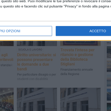
 questo sito web. Puoi modificare le tue preferenze o revocare il conse
questo sito e facendo clic sul pulsante "Privacy" in fondo alla pagina
PI
PIÙ OPZIONI
ACCETTO
Trovata l'intesa per
SCUOLA E LAVORO
rilancio e gestione
 agli
Diritto universitario: si
della Biblioteca
ritevoli
possono presentare
Stigliani
le domande a due
stanzia i
bandi
Finanziamento annuale
della Regione
Per particolare disagio o per
studenti con disabilità