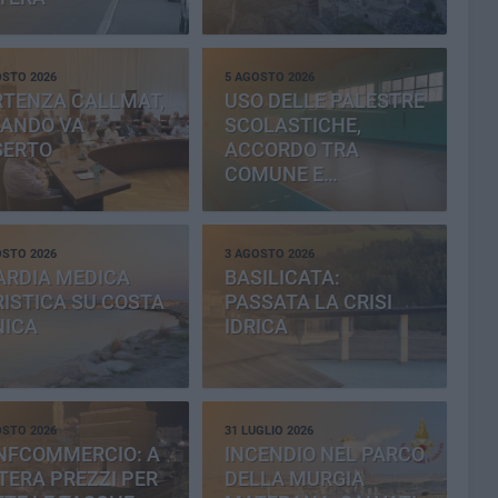
OSTO 2026
5 AGOSTO 2026
RTENZA CALLMAT,
USO DELLE PALESTRE
BANDO VA
SCOLASTICHE,
SERTO
ACCORDO TRA
COMUNE E
PROVINCIA
OSTO 2026
3 AGOSTO 2026
ARDIA MEDICA
BASILICATA:
ISTICA SU COSTA
PASSATA LA CRISI
NICA
IDRICA
OSTO 2026
31 LUGLIO 2026
NFCOMMERCIO: A
INCENDIO NEL PARCO
ERA PREZZI PER
DELLA MURGIA