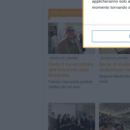
applicheranno solo a
momento tornando su 
Altri contenuti a tema
SCUOLA E LAVORO
SCUOLA E LAVORO
Eletto il nuovo rettore
Borse di studio
dell'Università della
studenti più me
Basilicata
Regione Basilicata 
fondi
Fabrizio Caccavale guiderà
UniBas per sei anni