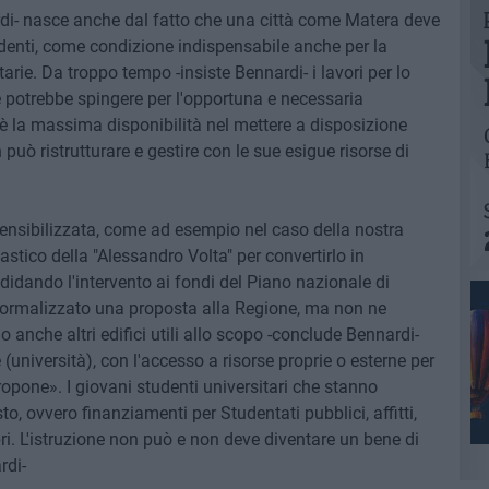
i- nasce anche dal fatto che una città come Matera deve
tudenti, come condizione indispensabile anche per la
arie. Da troppo tempo -insiste Bennardi- i lavori per lo
 potrebbe spingere per l'opportuna e necessaria
c'è la massima disponibilità nel mettere a disposizione
può ristrutturare e gestire con le sue esigue risorse di
sensibilizzata, come ad esempio nel caso della nostra
lastico della "Alessandro Volta" per convertirlo in
idando l'intervento ai fondi del Piano nazionale di
o formalizzato una proposta alla Regione, ma non ne
o anche altri edifici utili allo scopo -conclude Bennardi-
università), con l'accesso a risorse proprie o esterne per
propone». I giovani studenti universitari che stanno
o, ovvero finanziamenti per Studentati pubblici, affitti,
bri. L'istruzione non può e non deve diventare un bene di
rdi-