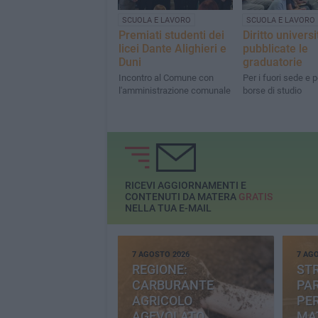
SCUOLA E LAVORO
SCUOLA E LAVORO
Premiati studenti dei
Diritto universi
licei Dante Alighieri e
pubblicate le
Duni
graduatorie
Incontro al Comune con
Per i fuori sede e p
l'amministrazione comunale
borse di studio
RICEVI AGGIORNAMENTI E
CONTENUTI DA MATERA
GRATIS
NELLA TUA E-MAIL
7 AGOSTO 2026
7 AG
REGIONE:
STR
CARBURANTE
PAR
AGRICOLO
PER
AGEVOLATO
MA