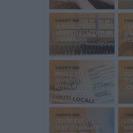
6 AGOSTO 2026
5 AG
IN BASILICATA
VE
ARRIVATI 61 NUOVI
IL 
CARABINIERI
DE
4 AGOSTO 2026
3 AG
BASILICATA:
GU
APPROVATA
TUR
ROTTAMAZIONE DEL
JO
BOLLO AUTO
2 AGOSTO 2026
1 AG
CENTRI ESTIVI E
CO
SERVIZI EDUCATIVI:
MAT