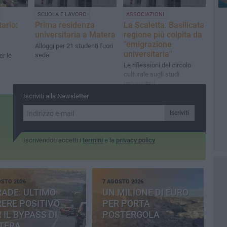
SCUOLA E LAVORO
ASSOCIAZIONI
tario:
Prima residenza
La Scaletta: Basilicata
universitaria a Matera
regione più colpita da
"emigrazione
Alloggi per 21 studenti fuori
universitaria"
sede
er le
Le riflessioni del circolo
culturale sugli studi
universitari
Iscriviti alla Newsletter
Iscriviti
Iscrivendoti accetti i
termini
e la
privacy policy
OSTO 2026
7 AGOSTO 2026
ADE: ULTIMO
UN MILIONE DI EURO
ERE POSITIVO
PER PORTA
 IL BYPASS DI
POSTERGOLA
TERA