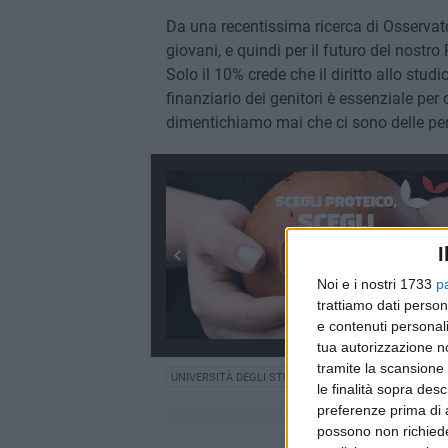
Da una recentissima ricerca di Osservato
giovani, e quindi per il futuro del nostro 
Solo il 10% crede che il diritto allo studi
finanziario dei genitori è essenziale per 
dimentichiamo mai che ci sono delle pers
I
Noi e i nostri 1733
p
trattiamo dati person
e contenuti personali
tua autorizzazione no
tramite la scansione 
UNIVERSITÀ DEGLI STUDI DELLA BASILICATA
STUDE
le finalità sopra des
preferenze prima di 
possono non richieder