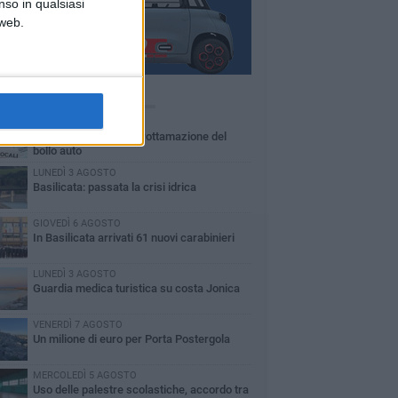
nso in qualsiasi
 web.
Ù LETTI QUESTA SETTIMANA
MARTEDÌ 4 AGOSTO
Basilicata: approvata rottamazione del
bollo auto
LUNEDÌ 3 AGOSTO
Basilicata: passata la crisi idrica
GIOVEDÌ 6 AGOSTO
In Basilicata arrivati 61 nuovi carabinieri
LUNEDÌ 3 AGOSTO
Guardia medica turistica su costa Jonica
VENERDÌ 7 AGOSTO
Un milione di euro per Porta Postergola
MERCOLEDÌ 5 AGOSTO
Uso delle palestre scolastiche, accordo tra