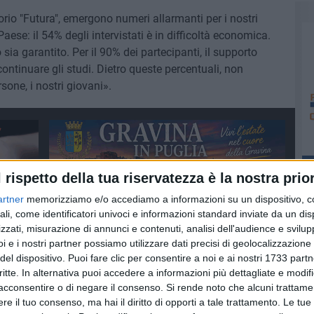
rio "Futura", emergono numeri allarmanti per i nostri
Paese: il 54% degli intervistati è in difficoltà economica.
o sia garantito. Per il 90% dei partecipanti, il supporto
continuare gli studi. Dietro queste percentuali, non
one, i nostri giovani».
l rispetto della tua riservatezza è la nostra prior
artner
memorizziamo e/o accediamo a informazioni su un dispositivo, c
ali, come identificatori univoci e informazioni standard inviate da un di
zzati, misurazione di annunci e contenuti, analisi dell'audience e svilupp
i e i nostri partner possiamo utilizzare dati precisi di geolocalizzazione 
del dispositivo. Puoi fare clic per consentire a noi e ai nostri 1733 partn
NTI
critte. In alternativa puoi accedere a informazioni più dettagliate e modif
acconsentire o di negare il consenso.
Si rende noto che alcuni trattamen
e il tuo consenso, ma hai il diritto di opporti a tale trattamento. Le tue