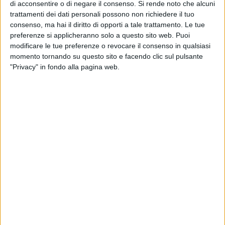
di acconsentire o di negare il consenso.
Si rende noto che alcuni
il resto a verde. L'immobile si sviluppa su cinque livelli. Al
trattamenti dei dati personali possono non richiedere il tuo
piano terra ci saranno spazi ricreativi, mensa con cucina,
consenso, ma hai il diritto di opporti a tale trattamento. Le tue
caffetteria, lavanderia e stireria, deposito biciclette, aule
preferenze si applicheranno solo a questo sito web. Puoi
multimediali, biblioteca e locali di servizio. A partire dal
modificare le tue preferenze o revocare il consenso in qualsiasi
momento tornando su questo sito e facendo clic sul pulsante
primo piano ci saranno portineria, hall, camere per gli
"Privacy" in fondo alla pagina web.
studenti comprensive di servizi igienici, spazi lo studio, spazi
ricreativi e di incontro e uffici amministrativi.
Costo dell'opera, 13milioni e 630mila euro, di cui 7,5 milioni
sono fondi regionali, mentre il restante finanziamento è a
carico del Ministero dell'Università e della Ricerca e
dell'Ardsu, l'Azienda regionale per il Diritto allo studio
universitario della Basilicata. Termine dei lavori, giugno
2026.
"Ho voluto fare un nuovo sopralluogo sul cantiere dello
studentato – afferma Pepe – per toccare con mano lo stato
di avanzamento dei lavori. Sono molto soddisfatto perché il