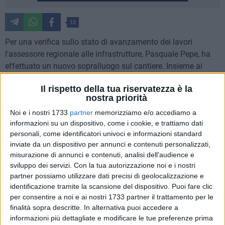
12
Per una verifica sullo stato di avanzamento dei lavori
l'assessore regionale alle infrastrutture, Pasquale Pepe, ha
effettuato un nuovo sopralluogo sul cantiere. Insieme ai
rappresentanti dell'impresa e alla direzione lavori ha
Il rispetto della tua riservatezza è la
verificato di persona lo stato dell'arte ricevendo puntuali
nostra priorità
rassicurazioni.
Noi e i nostri 1733
partner
memorizziamo e/o accediamo a
informazioni su un dispositivo, come i cookie, e trattiamo dati
Il Campus universitario in via Lanera verrà realizzato con il
personali, come identificatori univoci e informazioni standard
recupero del secondo padiglione dell'ex ospedale della città
inviate da un dispositivo per annunci e contenuti personalizzati,
dei Sassi, in via Annibale Maria di Francia, facendo una
misurazione di annunci e contenuti, analisi dell'audience e
radicale ristrutturazione, con adeguamento sismico, per
sviluppo dei servizi.
Con la tua autorizzazione noi e i nostri
accogliere circa 150 studenti universitari. Oltre ai posti letto
partner possiamo utilizzare dati precisi di geolocalizzazione e
verrà creato un polo dello studio. La superficie calpestabile
identificazione tramite la scansione del dispositivo. Puoi fare clic
per consentire a noi e ai nostri 1733 partner il trattamento per le
all'interno dell'edificio sarà di circa 5.500 metri quadrati.
finalità sopra descritte. In alternativa puoi accedere a
L'area di pertinenza dello studentato sarà di 22mila metri
informazioni più dettagliate e modificare le tue preferenze prima
quadrati, di cui 3.000 saranno destinati a parcheggio e tutto