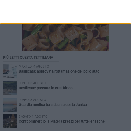
PIÙ LETTI QUESTA SETTIMANA
MARTEDÌ 4 AGOSTO
Basilicata: approvata rottamazione del bollo auto
LUNEDÌ 3 AGOSTO
Basilicata: passata la crisi idrica
LUNEDÌ 3 AGOSTO
Guardia medica turistica su costa Jonica
SABATO 1 AGOSTO
Confcommercio: a Matera prezzi per tutte le tasche